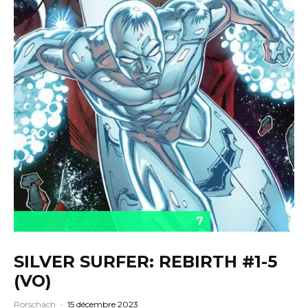
7
SILVER SURFER: REBIRTH #1-5
(VO)
Rorschach
·
15 décembre 2023