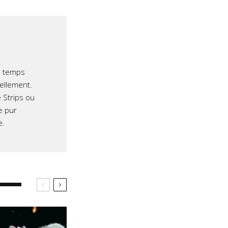
e temps
iellement.
 Strips ou
e pur
e.