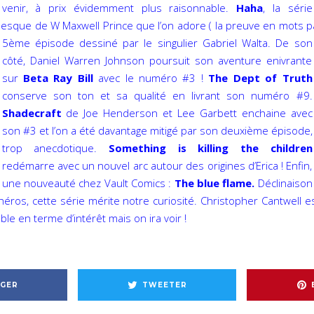
venir, à prix évidemment plus raisonnable.
Haha
, la série
esque de W Maxwell Prince que l’on adore ( la preuve en mots 
5ème épisode dessiné par le singulier
Gabriel Walta. De son
côté, Daniel Warren Johnson poursuit son aventure enivrante
sur
Beta Ray Bill
avec le numéro #3 !
The Dept of Truth
conserve son ton et sa qualité en livrant son numéro #9.
Shadecraft
de Joe Henderson et Lee Garbett enchaine avec
son #3 et l’on a été davantage mitigé par son deuxième épisode,
trop anecdotique.
Something is killing the children
redémarre avec un nouvel arc autour des origines d’Erica ! Enfin,
une nouveauté chez Vault Comics :
The blue flame.
Déclinaison
éros, cette série mérite notre curiosité. Christopher Cantwell
ble en terme d’intérêt mais on ira voir !
GER
TWEETER