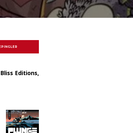
EPINGLER
liss Editions,