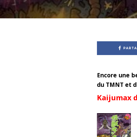
PARTA
Encore une be
du TMNT et du
Kaijumax d