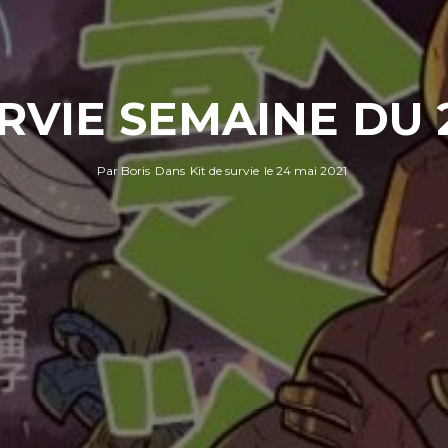
RVIE SEMAINE DU 
Par
Boris
Dans
Kit de survie
le
24 mai 2021