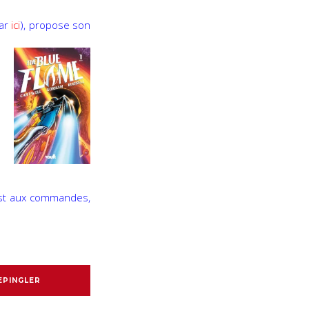
par
ici
), propose son
 est aux commandes,
EPINGLER