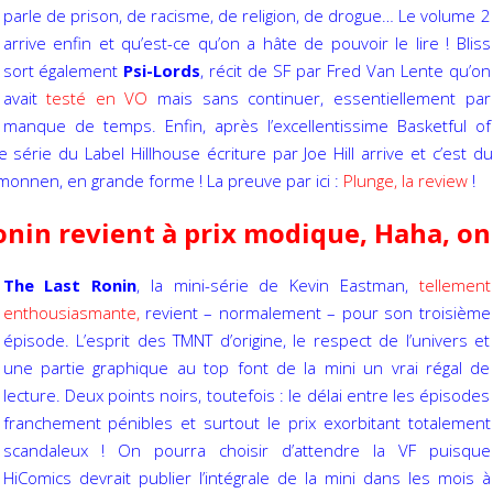
parle de prison, de racisme, de religion, de drogue… Le volume 2
arrive enfin et qu’est-ce qu’on a hâte de pouvoir le lire ! Bliss
sort également
Psi-Lords
, récit de SF par Fred Van Lente qu’on
avait
testé en VO
mais sans continuer, essentiellement par
manque de temps. Enfin, après l’excellentissime Basketful of
série du Label Hillhouse écriture par Joe Hill arrive et c’est d
Imonnen, en grande forme ! La preuve par ici :
Plunge, la review
!
onin revient à prix modique, Haha, on
The Last Ronin
, la mini-série de Kevin Eastman,
tellement
enthousiasmante,
revient – normalement – pour son troisième
épisode. L’esprit des TMNT d’origine, le respect de l’univers et
une partie graphique au top font de la mini un vrai régal de
lecture. Deux points noirs, toutefois : le délai entre les épisodes
franchement pénibles et surtout le prix exorbitant totalement
scandaleux ! On pourra choisir d’attendre la VF puisque
HiComics devrait publier l’intégrale de la mini dans les mois à