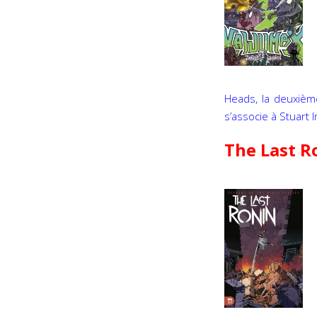
Heads, la deuxième 
s’associe à Stuart 
The Last R