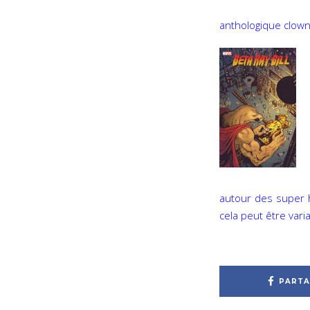
anthologique clown
autour des super h
cela peut être varia
PARTA