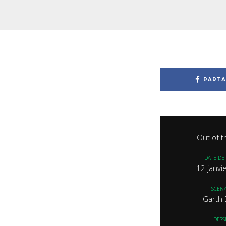
PARTA
Out of t
DATE DE 
12 janvi
SCÉNA
Garth 
DESS