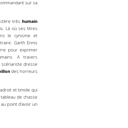
n commandant sur sa
actère très
humain
s. Là où ses titres
ans le cynisme et
ntraire. Garth Ennis
rre pour exprimer
ains. A travers
 scénariste dresse
illon
des horreurs
adroit et timide qui
 tableau de chasse
au point d’avoir un