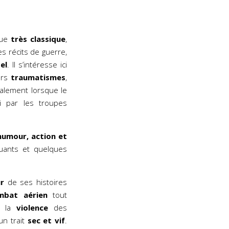
que
très classique
,
es récits de guerre,
el
. Il s’intéresse ici
urs
traumatismes
,
galement lorsque le
i par les troupes
humour, action et
uants et quelques
ur
de ses histoires
mbat aérien
tout
te la
violence
des
un trait
sec et vif
.