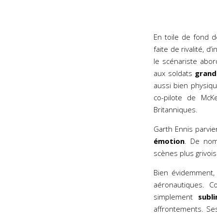
En toile de fond 
faite de rivalité, 
le scénariste abo
aux soldats
grand
aussi bien physiq
co-pilote de McK
Britanniques.
Garth Ennis parvien
émotion
. De nom
scènes plus grivo
Bien évidemment,
aéronautiques. C
simplement
subl
affrontements. Ses