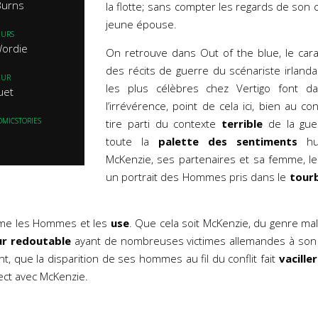
Burns
la flotte; sans compter les regards de so
jeune épouse.
EURS
Wordie
On retrouve dans Out of the blue, le car
des récits de guerre du scénariste irlandai
EUR
les plus célèbres chez Vertigo font d
uet
l’irrévérence, point de cela ici, bien au co
OMICSTORIES
tire parti du contexte
terrible
de la gue
toute la
palette des sentiments
hum
McKenzie, ses partenaires et sa femme, le
un portrait des Hommes pris dans le
tourb
rme les Hommes et les
use
. Que cela soit McKenzie, du genre mal
ur
redoutable
ayant de nombreuses victimes allemandes à son
 que la disparition de ses hommes au fil du conflit fait
vaciller
ct avec McKenzie.