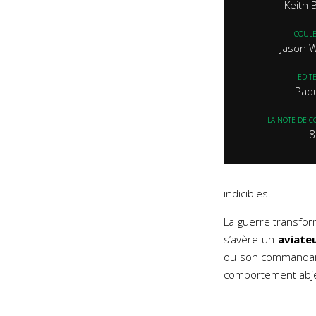
Keith 
COUL
Jason 
EDIT
Paq
LA NOTE DE C
8
indicibles.
La guerre transfo
s’avère un
aviate
ou son commandant,
comportement abje