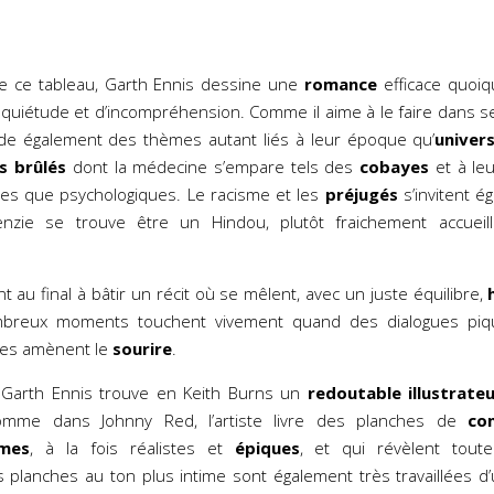
de ce tableau, Garth Ennis dessine une
romance
efficace quoi
d’inquiétude et d’incompréhension. Comme il aime à le faire dans s
rde également des thèmes autant liés à leur époque qu’
univers
s brûlés
dont la médecine s’empare tels des
cobayes
et à le
ues que psychologiques. Le racisme et les
préjugés
s’invitent é
enzie se trouve être un Hindou, plutôt fraichement accueill
t au final à bâtir un récit où se mêlent, avec un juste équilibre,
breux moments touchent vivement quand des dialogues piq
ises amènent le
sourire
.
 Garth Ennis trouve en Keith Burns un
redoutable illustrate
omme dans Johnny Red, l’artiste livre des planches de
co
imes
, à la fois réalistes et
épiques
, et qui révèlent tou
 planches au ton plus intime sont également très travaillées d’