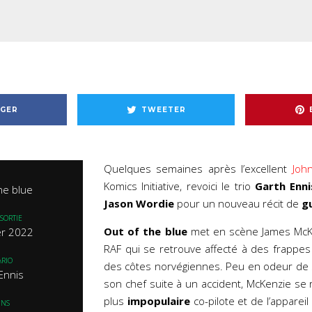
GER
TWEETER
Quelques semaines après l’excellent
John
Komics Initiative, revoici le trio
Garth Enni
he blue
Jason Wordie
pour un nouveau récit de
g
SORTIE
Out of the blue
met en scène James McKe
er 2022
RAF qui se retrouve affecté à des frappe
RIO
des côtes norvégiennes. Peu en odeur de 
Ennis
son chef suite à un accident, McKenzie se 
plus
impopulaire
co-pilote et de l’appareil
INS