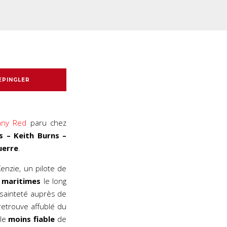
EPINGLER
ny Red
paru chez
s – Keith Burns –
uerre
.
nzie, un pilote de
s
maritimes
le long
sainteté auprès de
retrouve affublé du
 le
moins fiable
de