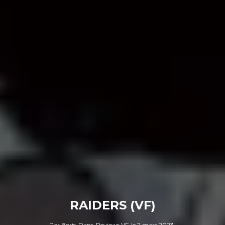
RAIDERS (VF)
Par
Boris
Dans
Reviews VF
le
2 mars 2023