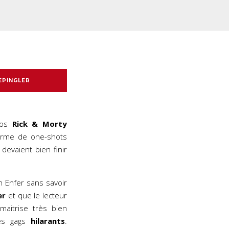
EPINGLER
ngos
Rick & Morty
rme de one-shots
 devaient bien finir
 Enfer sans savoir
er
et que le lecteur
aitrise très bien
 les gags
hilarants
.