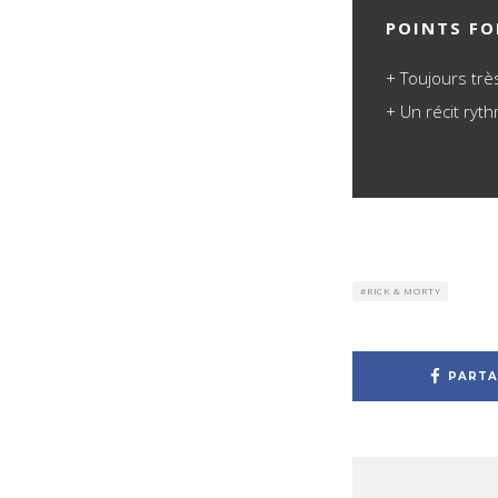
POINTS FO
Toujours trè
Un récit ryt
RICK & MORTY
PARTA