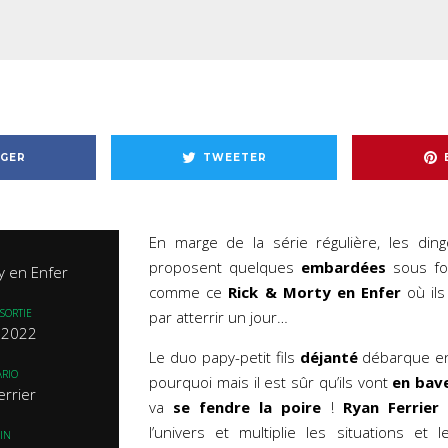
GER
TWEETER
En marge de la série régulière, les di
proposent quelques
embardées
sous fo
y en Enfer
comme ce
Rick & Morty en Enfer
où ils
SORTIE
par atterrir un jour…
n 2022
Le duo papy-petit fils
déjanté
débarque en
RIO
pourquoi mais il est sûr qu’ils vont
en bav
errier
va
se fendre la poire
!
Ryan Ferrier
m
l’univers et multiplie les situations et
IN