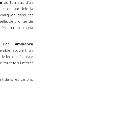
né
où l’on suit d’un
et en parallèle la
 embarquée dans cet
elle, de profiter de
père mais tout cela
ns une
ambiance
emble acquiert un
 le lecteur à suivre
re toutefois l’intérêt
fait dans les canons