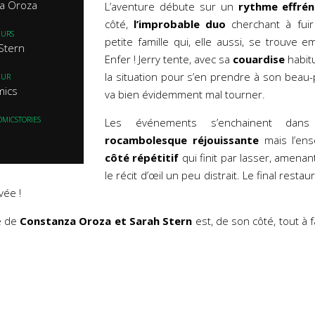
a Oroza
L’aventure débute sur un
rythme effré
côté,
l’improbable duo
cherchant à fuir 
EURS
petite famille qui, elle aussi, se trouve
Stern
Enfer ! Jerry tente, avec sa
couardise
habitu
la situation pour s’en prendre à son beau-
EUR
mics
va bien évidemment mal tourner.
OMICSTORIES
Les événements s’enchainent da
rocambolesque
réjouissante
mais l’ens
côté répétitif
qui finit par lasser, amenant
le récit d’œil un peu distrait. Le final restau
vée !
e de
Constanza Oroza et Sarah Stern
est, de son côté, tout à 