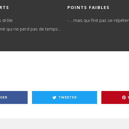
RTS
POINTS FAIBLES
s drôle
...mais qui finit pas se répéter
hmé qui ne perd pas de temps...
GER
TWEETER