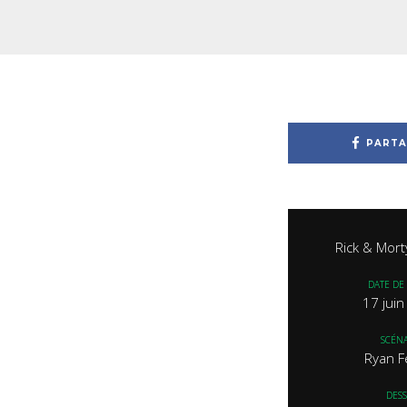
PARTA
Rick & Mort
DATE DE 
17 jui
SCÉNA
Ryan F
DESS