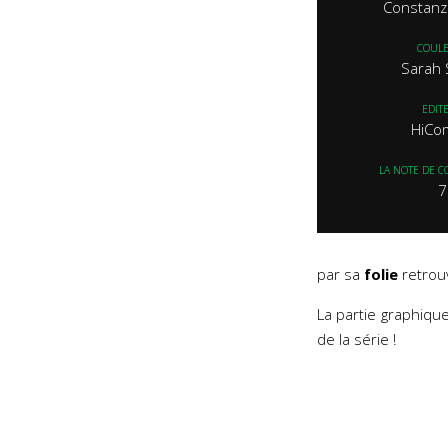
Constanz
COUL
Sarah 
EDIT
HiCo
LA NOTE DE C
7
par sa
folie
retrou
La partie graphiqu
de la série !