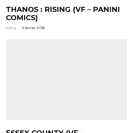
THANOS : RISING (VF – PANINI
COMICS)
Kidroy
·
3 février 2018
ESSEX COUNTY (VF –