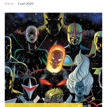
Kidroy
·
2 juin 2020
8