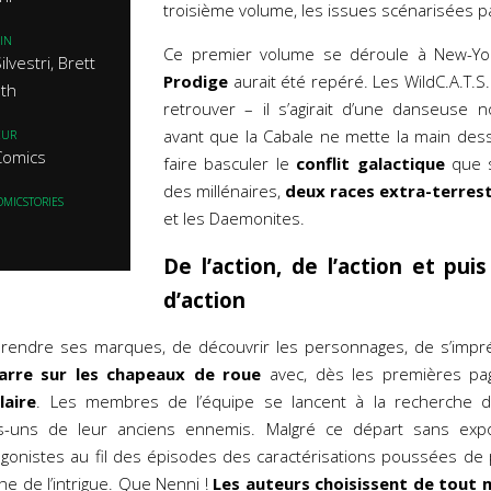
troisième volume, les issues scénarisées 
IN
Ce premier volume se déroule à New-Y
ilvestri, Brett
Prodige
aurait été repéré. Les WildC.A.T.S
th
retrouver – il s’agirait d’une danseus
avant que la Cabale ne mette la main dess
EUR
Comics
faire basculer le
conflit galactique
que s
des millénaires,
deux races extra-terres
OMICSTORIES
et les Daemonites.
De l’action, de l’action et pui
d’action
rendre ses marques, de découvrir les personnages, de s’imprég
marre sur les chapeaux de roue
avec, dès les premières pa
laire
. Les membres de l’équipe se lancent à la recherche 
es-uns de leur anciens ennemis. Malgré ce départ sans expo
agonistes au fil des épisodes des caractérisations poussées d
e de l’intrigue. Que Nenni !
Les auteurs choisissent de tout m