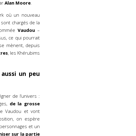
par
Alan Moore
.
ork où un nouveau
. sont chargés de la
e nommée
Vaudou
–
us, ce qui pourrait
e mènent, depuis
tres
, les Khérubims
s aussi un peu
ner de l’univers :
ges,
de la grosse
de Vaudou et vont
sition, on espère
e personnages et un
iser sur la partie