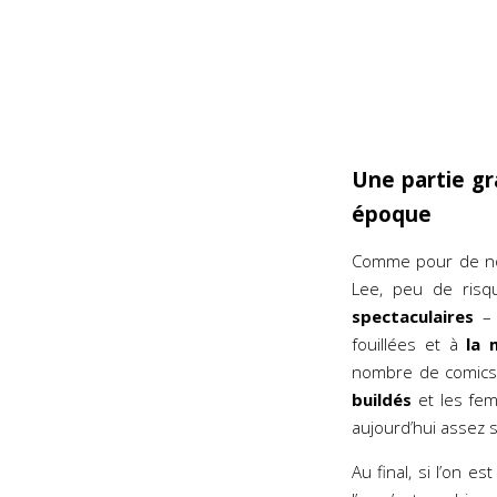
Une partie gr
époque
Comme pour de nom
Lee, peu de risqu
spectaculaires
– 
fouillées et à
la m
nombre de comics
buildés
et les fe
aujourd’hui assez 
Au final, si l’on e