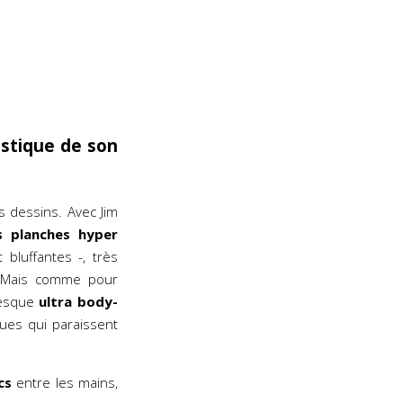
istique de son
 dessins. Avec Jim
s planches hyper
bluffantes -, très
 ! Mais comme pour
resque
ultra body-
iques qui paraissent
cs
entre les mains,