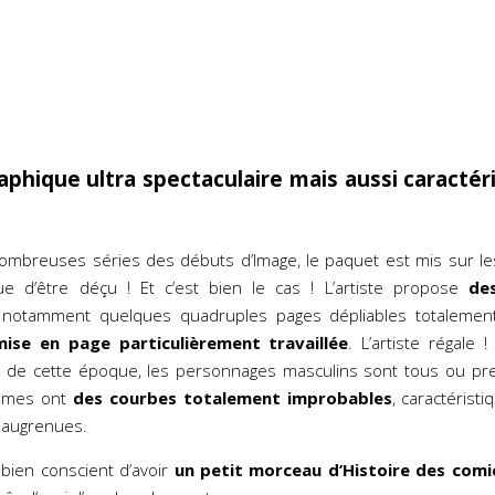
aphique ultra spectaculaire mais aussi caractér
breuses séries des débuts d’Image, le paquet est mis sur les
e d’être déçu ! Et c’est bien le cas ! L’artiste propose
de
notamment quelques quadruples pages dépliables totalement 
ise en page particulièrement travaillée
. L’artiste régale
 de cette époque, les personnages masculins sont tous ou p
mmes ont
des courbes totalement improbables
, caractérist
saugrenues.
st bien conscient d’avoir
un petit morceau d’Histoire des comi