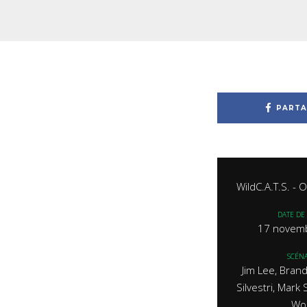
PARTA
WildC.A.T.S. - O
DATE DE 
17 novem
SCÉNA
Jim Lee, Brand
Silvestri, Mark 
Wo