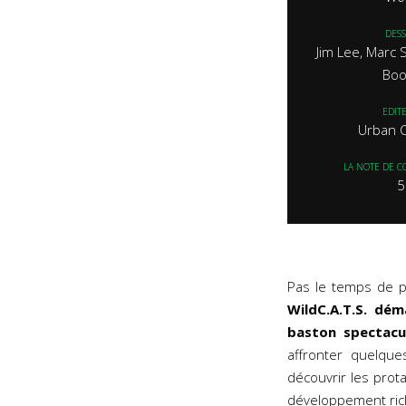
DESS
Jim Lee, Marc S
Boo
EDIT
Urban 
LA NOTE DE C
5
Pas le temps de p
WildC.A.T.S. dé
baston spectacu
affronter quelqu
découvrir les prot
développement rich