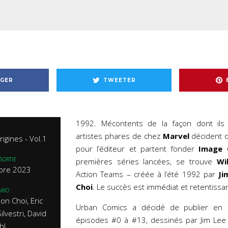
GER
TWEETER
1992. Mécontents de la façon dont ils 
artistes phares de chez
Marvel
décident de
rigines - Vol.1
pour l’éditeur et partent fonder
Image 
SORTIE
premières séries lancées, se trouve
Wil
bre 2023
Action Teams – créée à l’été 1992 par
Ji
Choi
. Le succès est immédiat et retentissan
RIO
on Choi, Eric
Urban Comics a décidé de publier en 
Silvestri, David
épisodes #0 à #13, dessinés par Jim Lee
hl