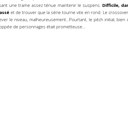
sant une trame assez ténue maintenir le suspens.
Difficile, da
lassé
et de trouver que la série tourne vite en rond. Le crossove
ver le niveau, malheureusement…Pourtant, le pitch initial, bien 
 floppée de personnages était prometteuse…