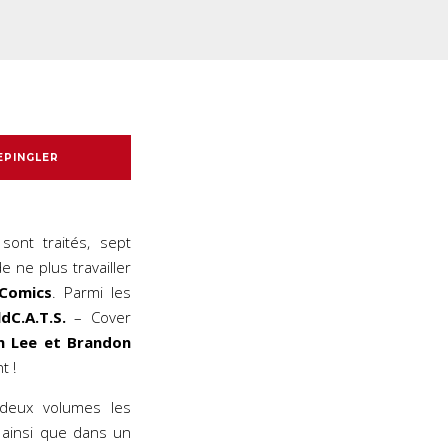
EPINGLER
sont traités, sept
 ne plus travailler
Comics
. Parmi les
dC.A.T.S.
– Cover
m Lee et Brandon
t !
deux volumes les
 ainsi que dans un