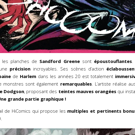
s, les planches de
Sandford Greene
sont
époustouflantes
.
’une
précision
incroyables. Ses scènes d’action
éclaboussen
baine
de
Harlem
dans les années 20 est totalement
immersi
e monstres sont également
remarquables
. L’artiste réalise a
ie Dodgson
, proposant des
teintes mauves orangées
qui inst
ne grande partie graphique !
ail de HiComics qui propose les
multiples et pertinents bonu
O.