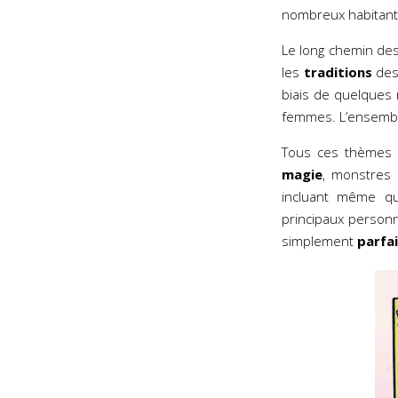
nombreux habitants,
Le long chemin des
les
traditions
des
biais de quelques
femmes. L’ensemble
Tous ces thèmes s
magie
, monstres
incluant même q
principaux personna
simplement
parfa