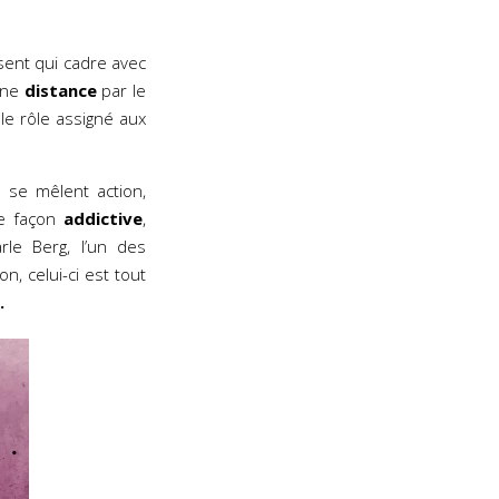
sent qui cadre avec
ine
distance
par le
le rôle assigné aux
se mêlent action,
de façon
addictive
,
le Berg, l’un des
n, celui-ci est tout
.