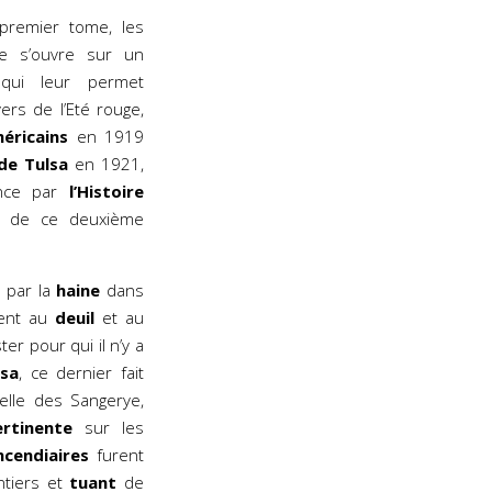
premier tome, les
e s’ouvre sur un
ui leur permet
rs de l’Eté rouge,
éricains
en 1919
de Tulsa
en 1921,
ence par
l’Histoire
ral de ce deuxième
 par la
haine
dans
sent au
deuil
et au
r pour qui il n’y a
lsa
, ce dernier fait
elle des Sangerye,
rtinente
sur les
ncendiaires
furent
ntiers et
tuant
de