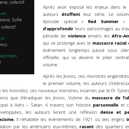
ne, collectif
Après avoir exposé les enjeux dans le 
auteurs
étoffent
leur série. Le volum
EURS
eene, Sofie
épisode spécial «
Red Summer
» q
collectif
d’approfondir
leurs personnages au trave
période de
violence
envers les
Afro-Am
EUR
qui se prolonge avec le
massacre racial 
mics
évènement longtemps passé sous sil
OMICSTORIES
officielle, qui va devenir le pilier cent
0
volume.
Après les Jinoos, ces monstres engendrés
le premier volume, les auteurs s’intéres
 les Inzondos, ces nouveaux monstres, incarnés par le Dr Sylveste
tions que d’éradiquer les Jinoos. Victime du
massacre de Tu
pel à Adro – Satan. A travers son histoire
personnelle
et c
eloppées, les auteurs livrent une réflexion
dense et pe
acisme.
Il réhabilite les évènements de 1921 où des engins
i
ulation par les américains eux-mêmes,
rasant
des quartiers e