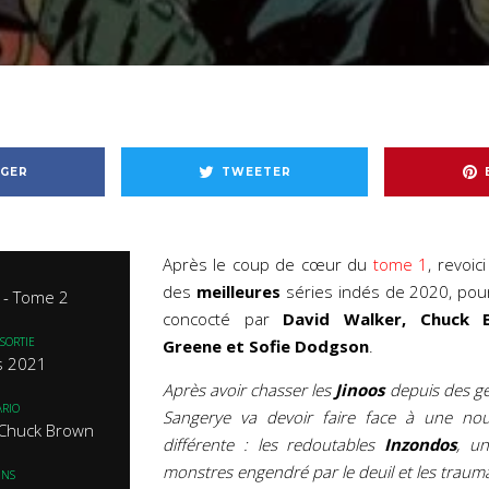
GER
TWEETER
Après le coup de cœur du
tome 1
, revoic
des
meilleures
séries indés de 2020, pou
t - Tome 2
concocté par
David Walker, Chuck 
SORTIE
Greene et Sofie Dodgson
.
s 2021
Après avoir chasser les
Jinoos
depuis des gén
RIO
Sangerye va devoir faire face à une no
 Chuck Brown
différente : les redoutables
Inzondos
, u
monstres engendré par le deuil et les traum
INS