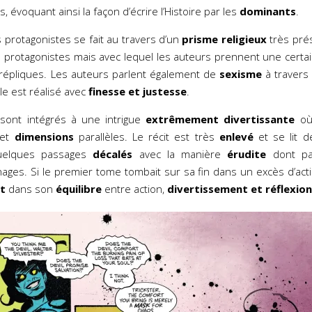
 évoquant ainsi la façon d’écrire l’Histoire par les
dominants
.
 protagonistes se fait au travers d’un
prisme religieux
très pré
 protagonistes mais avec lequel les auteurs prennent une certa
 répliques. Les auteurs parlent également de
sexisme
à travers 
 est réalisé avec
finesse et justesse
.
ont intégrés à une intrigue
extrêmement divertissante
où 
 et
dimensions
parallèles. Le récit est très
enlevé
et se lit 
uelques passages
décalés
avec la manière
érudite
dont par
ges. Si le premier tome tombait sur sa fin dans un excès d’actio
it
dans son
équilibre
entre action,
divertissement et réflexion