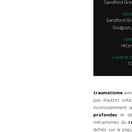
Sandford Gree
COUL
Sandford Gr
Dodgson, 
EDIT
HiCo
LA NOTE DE C
1
traumatisme
avec
pas d’autres solu
inconsciemment ap
profondes
et dév
mécanismes du
r
lâchés sur la pop