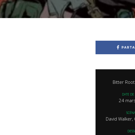
PARTA
Bitter Roo
DATE DE 
24 mar
SCÉNA
David Walker,
DESS