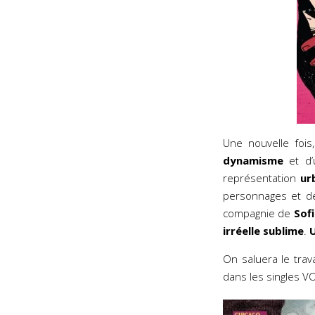
Une nouvelle foi
dynamisme
et d
représentation
ur
personnages et d
compagnie de
Sof
irréelle sublime
.
U
On saluera le trav
dans les singles V