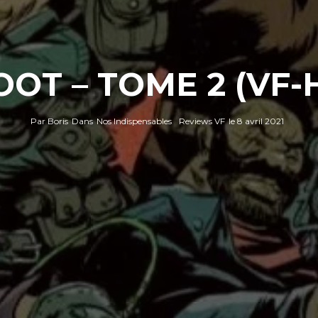
OOT – TOME 2 (VF-
Par
Boris
Dans
Nos Indispensables
Reviews VF
le
8 avril 2021