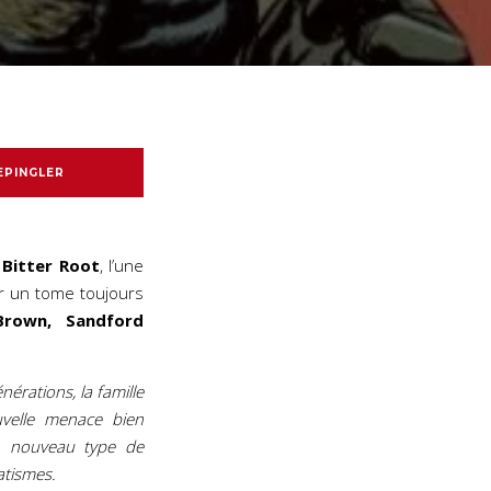
EPINGLER
i
Bitter Root
, l’une
r un tome toujours
Brown, Sandford
érations, la famille
uvelle menace bien
n nouveau type de
atismes.