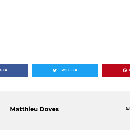
GER
TWEETER
Matthieu Doves