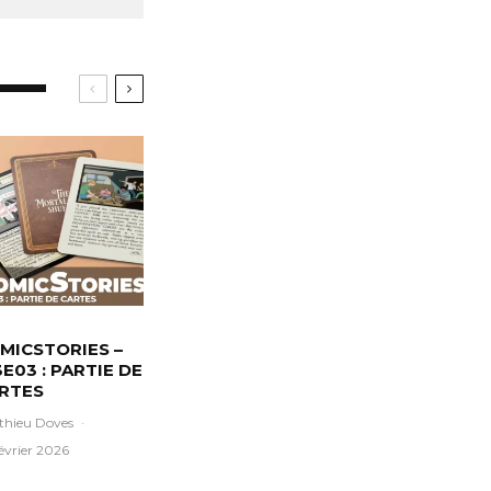
MICSTORIES –
3E03 : PARTIE DE
RTES
thieu Doves
·
évrier 2026