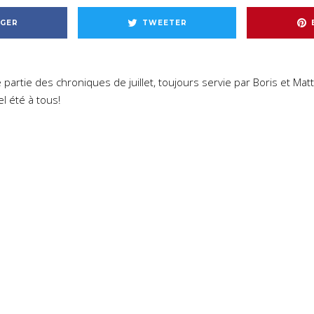
GER
TWEETER
e partie des chroniques de juillet, toujours servie par Boris et Mat
l été à tous!