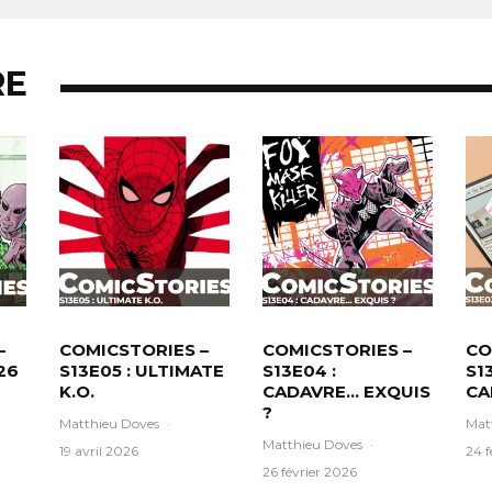
RE
–
COMICSTORIES –
COMICSTORIES –
CO
26
S13E05 : ULTIMATE
S13E04 :
S1
K.O.
CADAVRE… EXQUIS
CA
?
Matthieu Doves
·
Mat
Matthieu Doves
·
19 avril 2026
24 f
26 février 2026