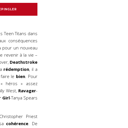
EPINGLER
s Teen Titans dans
aux conséquences
n
pour un nouveau
e revenir à la vie –
over,
Deathstroke
la
rédemption
, il a
faire le
bien
. Pour
 « héros » assez
lly West,
Ravager
-
 Girl
-Tanya Spears
hristopher Priest
sa
cohérence
. De