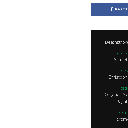
PARTA
Deathstrok
DATE DE 
5 juill
SCÉAN
Christoph
DESS
Diogenes Ne
Pagul
COUL
Jerom