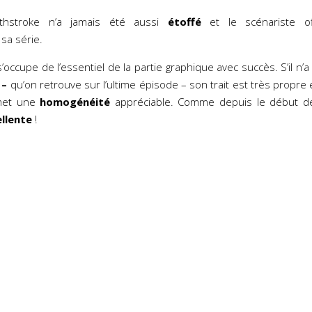
athstroke n’a jamais été aussi
étoffé
et le scénariste 
sa série.
’occupe de l’essentiel de la partie graphique avec succès. S’il n’a
 –
qu’on retrouve sur l’ultime épisode – son trait est très propre e
et une
homogénéité
appréciable. Comme depuis le début de l
llente
!