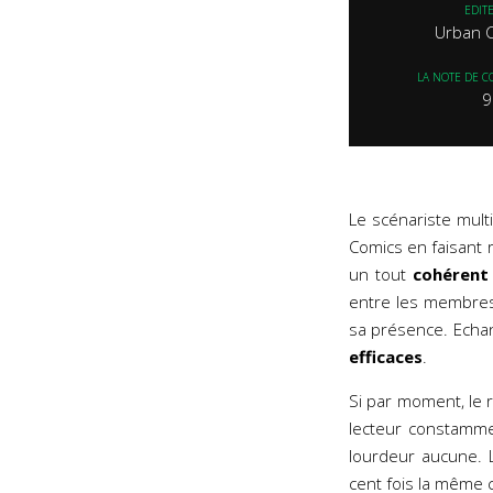
EDIT
Urban 
LA NOTE DE C
9
Le scénariste multi
Comics en faisant 
un tout
cohérent
entre les membre
sa présence. Ech
efficaces
.
Si par moment, le 
lecteur constamme
lourdeur aucune. L
cent fois la même 