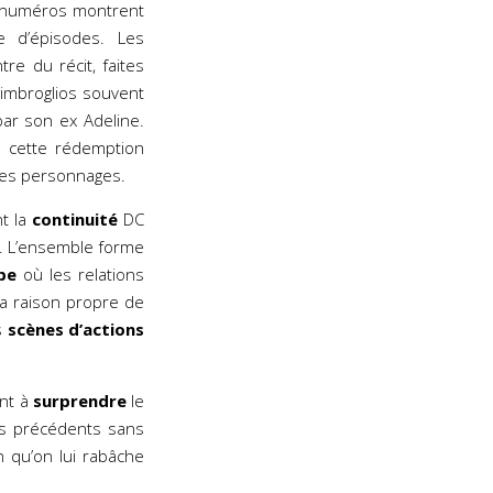
s numéros montrent
ne d’épisodes. Les
re du récit, faites
imbroglios souvent
ar son ex Adeline.
e cette rédemption
 les personnages.
t la
continuité
DC
). L’ensemble forme
pe
où les relations
la raison propre de
s
scènes d’actions
ent à
surprendre
le
ts précédents sans
n qu’on lui rabâche