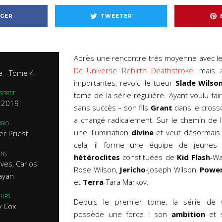
GER
TWEETER
Après une rencontre très moyenne avec le
Dc Universe Rebirth Deathstroke
, mais 
e - Tome 4
importantes, revoici le tueur
Slade Wilso
SORTIE
tome de la série régulière. Ayant voulu fair
et 2019
sans succès – son fils
Grant
dans le cross
a changé radicalement. Sur le chemin de 
RIO
une illumination
divine
et veut désormais 
er Priest
cela, il forme une équipe de jeunes
INS
hétéroclites
constituées de
Kid Flash
-Wa
ves, Carlos
Rose Wilson,
Jericho
-Joseph Wilson,
Power
ayan
et
Terra
-Tara Markov.
EURS
Depuis le premier tome, la série de C
y Cox
possède une force : son
ambition
et 