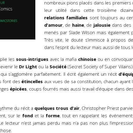
nombreux pions placés dans les premier
EUR
Comics
leur utilité dans cette troisième dizai
relations familiales
sont toujours au cent
OMICSTORIES
d’amour
, de
haine
, de
jalousie
dans des 
menés par Slade Wilson mais également p
Très vite, le doute s’immisce à propos d
dans l’esprit du lecteur mais aussi de tous
plie les
sous-intrigues
avec la mafia
chinoise
ou en convoquan
revenir le
Dr Light
ou la
Société
(Secret Society of Super Vilains
qui s’agglomère parfaitement. Il écrit également un récit
d’équi
s font des
étincelles
aux vues de sa constitution, chacun ayant 
anges
épicées
, coups fourrés mais aussi travail d’équipe dans de
rythme du récit a
quelques trous d’air
, Christopher Priest parvi
nt, sur le
fond
et la
forme
, tout en rappelant les événemen
e lecteur n’est jamais perdu mais n’a pas non plus l’impressio
chose.