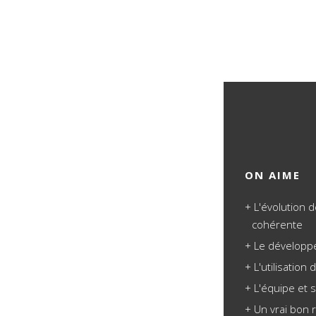
ON AIME
L'évolution d
cohérente
Le développe
L'utilisation
L'équipe et
Un vrai bon r