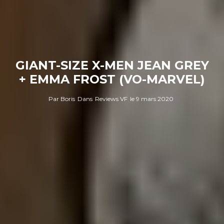
GIANT-SIZE X-MEN JEAN GREY
+ EMMA FROST (VO-MARVEL)
Par
Boris
Dans
Reviews VF
le
9 mars 2020