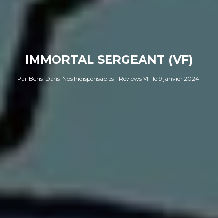
IMMORTAL SERGEANT (VF)
Par
Boris
Dans
Nos Indispensables
Reviews VF
le
9 janvier 2024