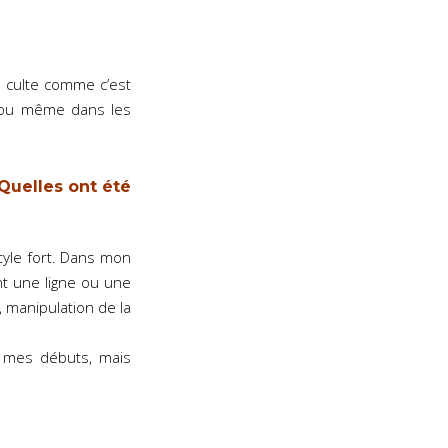
de culte comme c’est
s ou même dans les
Quelles ont été
tyle fort. Dans mon
ent une ligne ou une
, manipulation de la
é mes débuts, mais