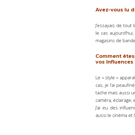
Avez-vous lu d
J’essayais de tout 
le cas aujourd’hu
magasins de bande
Comment êtes-v
vos influences 
Le « style » appar
cas, je l’ai peaufi
tache mais aussi un
caméra, éclairage, e
J’ai eu des influ
aussi le cinéma et 