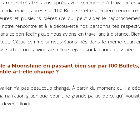
rencontrés trois ans après avoir commencé à travailler ens
mmédiatement après sur 100 Bullets. Cette première rencontre a
eures et plusieurs bières (ce qui peut aider le rapprochement
à notre rencontre et à la découverte nos personnalités respect
ans ce bon feeling que nous avions en travaillant à distance. Bie
 tout. C’était comme si nous étions nés dans le même quartie
ais surtout nous avions le même regard sur la bande dessinée.
e à Moonshine en passant bien sûr par 100 Bullets,
mble a-t-elle changé ?
vailler n’a pas beaucoup changé. À partir du moment où il a déco
ma narration graphique pour une grande partie de ce qu’il voulai
t devenu fluide.