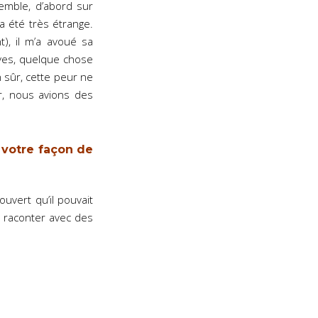
emble, d’abord sur
 été très étrange.
), il m’a avoué sa
ives, quelque chose
n sûr, cette peur ne
r, nous avions des
 votre façon de
uvert qu’il pouvait
t raconter avec des