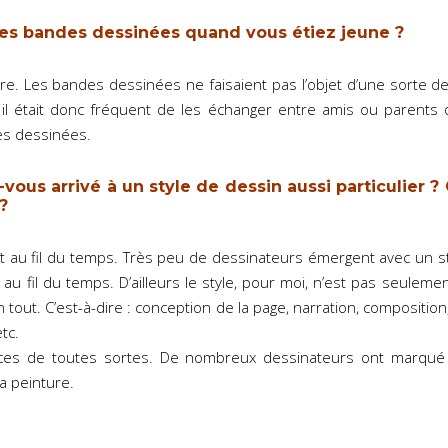
es bandes dessinées quand vous étiez jeune ?
lire. Les bandes dessinées ne faisaient pas l’objet d’une sorte 
i, il était donc fréquent de les échanger entre amis ou parent
s dessinées.
ous arrivé à un style de dessin aussi particulier ? 
?
aît au fil du temps. Très peu de dessinateurs émergent avec un s
né au fil du temps. D’ailleurs le style, pour moi, n’est pas seulem
 tout. C’est-à-dire : conception de la page, narration, composition
tc.
ences de toutes sortes. De nombreux dessinateurs ont marqu
la peinture.