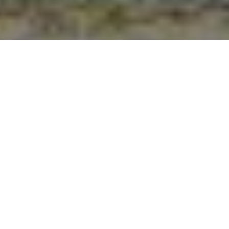
PARTAGER
TWEETER
EPINGLER
Parmi les multiples
projets autour du Joker,
Joker : Killer Smile
Joker : Killer Smile
est
SCÉNARIO
celui dont léquipe
Jeff Lemire
créative était la plus