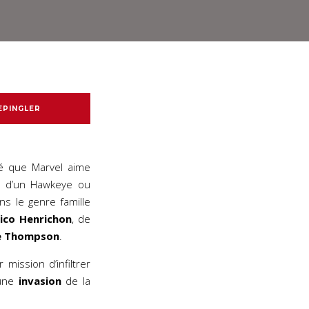
EPINGLER
dé que Marvel aime
ar d’un Hawkeye ou
s le genre famille
ico Henrichon
, de
e Thompson
.
mission d’infiltrer
’une
invasion
de la