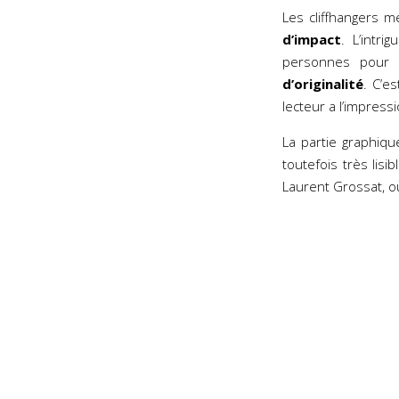
Les cliffhangers 
d’impact
. L’intri
personnes pour r
d’originalité
. C’es
lecteur a l’impress
La partie graphiqu
toutefois très lisi
Laurent Grossat, o