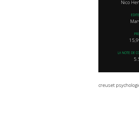
Nico He
EDIT
Mar
PRI
15,9
LA NOTE DE C
5.
creuset psycholog