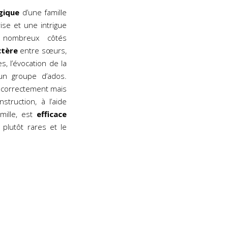
gique
d’une famille
se et une intrigue
e nombreux côtés
ctère
entre sœurs,
es, l’évocation de la
n groupe d’ados.
 correctement mais
nstruction, à l’aide
mille, est
efficace
plutôt rares et le