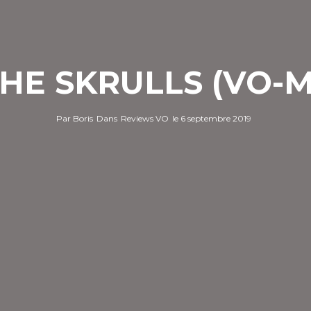
HE SKRULLS (VO-
Par
Boris
Dans
Reviews VO
le
6 septembre 2019