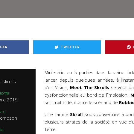
GER
TWEETER
Mini-série en 5 parties dans la veine in
lancer depuis quelques années, à l’inst
 skrulls
d’un Vision,
Meet The Skrulls
se veut dan
SORTIE
dysfonctionnelle au bord de l’implosion.
N
bre 2019
son trait indé, illustre le scénario de
Robbi
RIO
Une famille
Skrull
sous couverture a pour 
hompson
plusieurs strates de la société en vue d
Terre.
INS