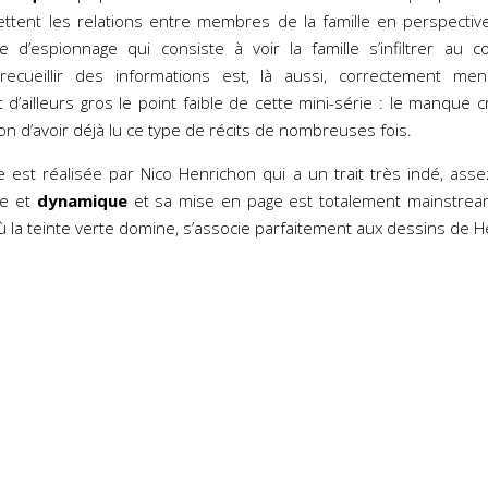
mettent les relations entre membres de la famille en perspect
gue d’espionnage qui consiste à voir la famille s’infiltrer au 
ecueillir des informations est, là aussi, correctement m
t d’ailleurs gros le point faible de cette mini-série : le manque cr
ion d’avoir déjà lu ce type de récits de nombreuses fois.
e est réalisée par Nico Henrichon qui a un trait très indé, assez
ble et
dynamique
et sa mise en page est totalement mainstrea
ù la teinte verte domine, s’associe parfaitement aux dessins de H