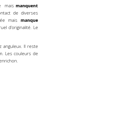
ive mais
manquent
contact de diverses
enée mais
manque
uel d’originalité. Le
 anguleux. Il reste
m. Les couleurs de
enrichon.