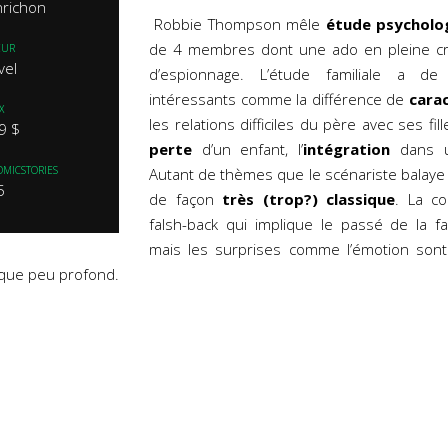
nrichon
Robbie Thompson mêle
étude psycholo
de 4 membres dont une ado en pleine cri
EUR
vel
d’espionnage. L’étude familiale a d
intéressants comme la différence de
cara
X
les relations difficiles du père avec ses fill
9 $
perte
d’un enfant, l’
intégration
dans u
OMICSTORIES
Autant de thèmes que le scénariste balaye
5
de façon
très (trop?) classique
. La co
falsh-back qui implique le passé de la fa
mais les surprises comme l’émotion sont 
ique peu profond.