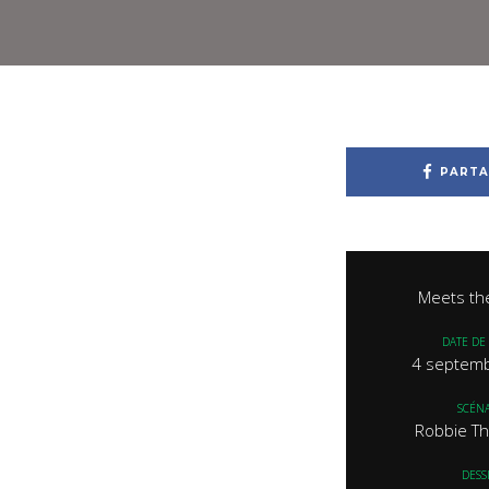
PARTA
Meets the
DATE DE 
4 septem
SCÉNA
Robbie T
DESS