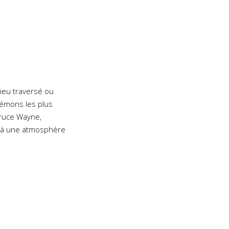
lieu traversé ou
démons les plus
 Bruce Wayne,
ar là une atmosphère