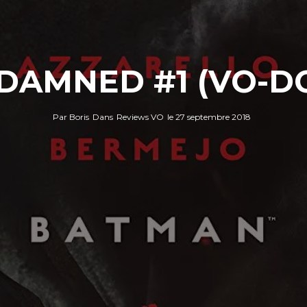
DAMNED #1 (VO-DC
Par
Boris
Dans
Reviews VO
le
27 septembre 2018