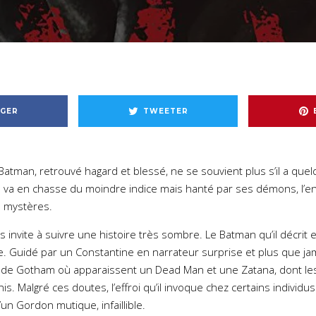
GER
TWEETER
 Batman, retrouvé hagard et blessé, ne se souvient plus s’il a que
s’en va en chasse du moindre indice mais hanté par ses démons, l’
de mystères.
s invite à suivre une histoire très sombre. Le Batman qu’il décrit
. Guidé par un Constantine en narrateur surprise et plus que jama
 de Gotham où apparaissent un Dead Man et une Zatana, dont les
inis. Malgré ces doutes, l’effroi qu’il invoque chez certains individu
’un Gordon mutique, infaillible.