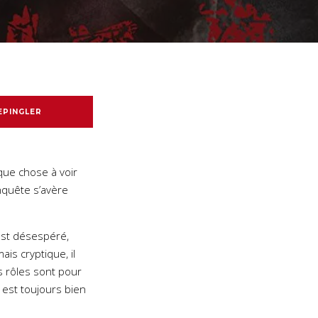
EPINGLER
lque chose à voir
enquête s’avère
 est désespéré,
is cryptique, il
 rôles sont pour
s est toujours bien