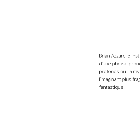
Brian Azzarello ins
d’une phrase prono
profonds ou la myth
l’imaginant plus fra
fantastique.