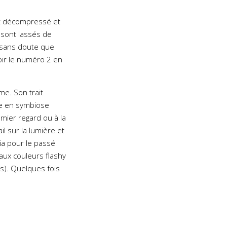
est décompressé et
 sont lassés de
 sans doute que
voir le numéro 2 en
me. Son trait
age en symbiose
emier regard ou à la
l sur la lumière et
ia pour le passé
ux couleurs flashy
s). Quelques fois