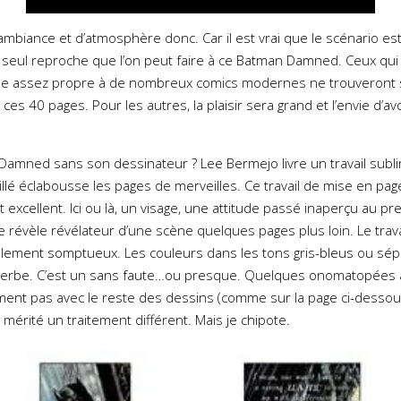
d’ambiance et d’atmosphère donc. Car il est vrai que le scénario 
e seul reproche que l’on peut faire à ce Batman Damned. Ceux qui
ique assez propre à de nombreux comics modernes ne trouveront
 ces 40 pages. Pour les autres, la plaisir sera grand et l’envie d’a
 Damned sans son dessinateur ? Lee Bermejo livre un travail subli
aillé éclabousse les pages de merveilles. Ce travail de mise en p
t excellent. Ici ou là, un visage, une attitude passé inaperçu au pr
 révèle révélateur d’une scène quelques pages plus loin. Le travai
lement somptueux. Les couleurs dans les tons gris-bleus ou sép
perbe. C’est un sans faute…ou presque. Quelques onomatopées a
ent pas avec le reste des dessins (comme sur la page ci-dessou
nt mérité un traitement différent. Mais je chipote.