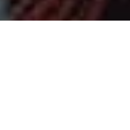
PARTAGER
TWEETER
EPINGLER
Geoff Johns revient sur Shazam après un passage sur le
titre pendant les New52. Cette fois-ci, il est accompagné
aux dessins de Dale Eaglesham. Je ne connais
quasiment rien de ce personnage, c’est clairement
l’équipe artistique qui m’a attiré.