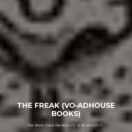
THE FREAK (VO-ADHOUSE
BOOKS)
Par
Boris
Dans
Reviews VO
le
30 avril 2021