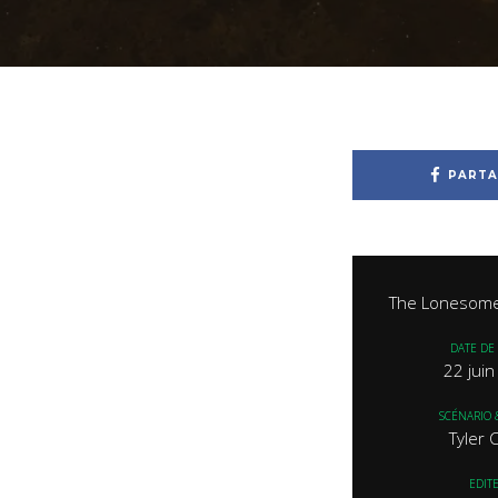
PARTA
The Lonesome
DATE DE 
22 jui
SCÉNARIO 
Tyler 
EDIT