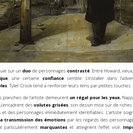
puie sur un
duo
de personnages
contrasté
. Entre Howard, vieux
que
, une certaine
confiance
semble s’installer dans l’adver
les
. Tyler Crook tend à renforcer leurs liens par petites touches.
 planches de l’artiste demeurent
un régal pour les yeux.
Nappé
u’encadrent des
volutes grisées
, son dessin mise sur de riche
s
et des personnages immédiatement identifiables. L’artiste soi
a transmission des émotions
par les regards des personnage
nt particulièrement
marquantes
et atteignent l’effet visé.
Impo