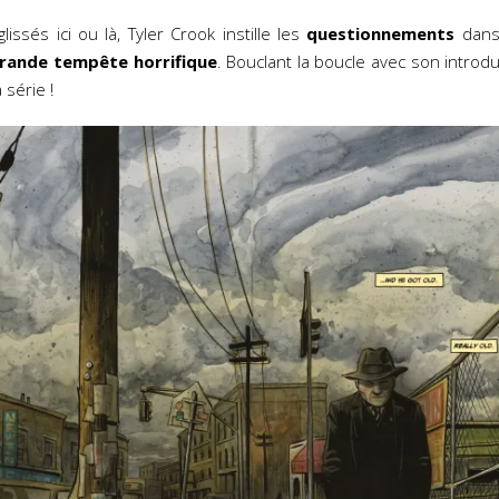
glissés ici ou là, Tyler Crook instille les
questionnements
dans 
grande tempête horrifique
. Bouclant la boucle avec son introdu
série !