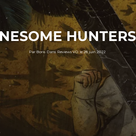
NESOME HUNTERS 
Par
Boris
Dans
Reviews VO
le
28 juin 2022