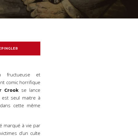
EPINGLER
n fructueuse et
nt comic horrifique
er Crook
se lance
l est seul maitre à
t dans cette même
é marqué à vie par
victimes d’un culte