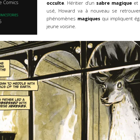
e Comics
occulte
. Héritier d’un
sabre magique
et
usé, Howard va à nouveau se retrouve
OMICSTORIES
phénomènes
magiques
qui impliquent é
5
jeune voisine.