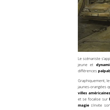
Le scénariste s’ap
jeune et
dynami
différences
palpab
Graphiquement, les
jaunes-orangées q
villes américaine
et se focalise sur
l
magie
s’invite so