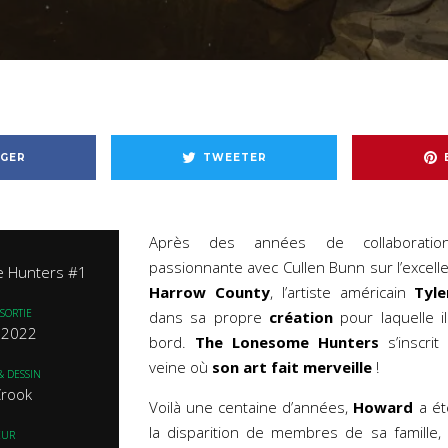
GER
TWEETER
Après des années de collaboratio
passionnante avec Cullen Bunn sur l’excelle
 Hunters #1
Harrow County
, l’artiste américain
Tyl
SORTIE
dans sa propre
création
pour laquelle i
n 2022
bord.
The Lonesome Hunters
s’inscri
veine où
son art fait merveille
!
& DESSIN
Crook
Voilà une centaine d’années,
Howard
a ét
la disparition de membres de sa famille, 
EUR