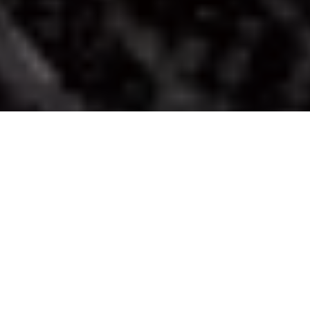
PARTAGER
TWEETER
EPINGLER
Jeff Lemire
est de
nouveau les mains dans
The Question - The