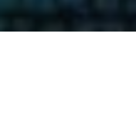
PARTAGER
TWEETER
EPINGLER
Suite au déjanté et
moyen
The Scumbag
,
The Sacrificers #1-4
Rick Remender
est de
SCÉNARIO
retour avec une
Rick Remender