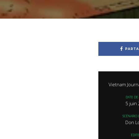
PARTA
Vietnam Journ
DATE DE 
5 juin
SCÉNARIO 
Don L
EDIT