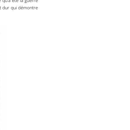
 qu’a été la guerre
t dur qui démontre