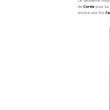
Ce deuxième volum
de
Corée
pour lui
encore une fois
l’