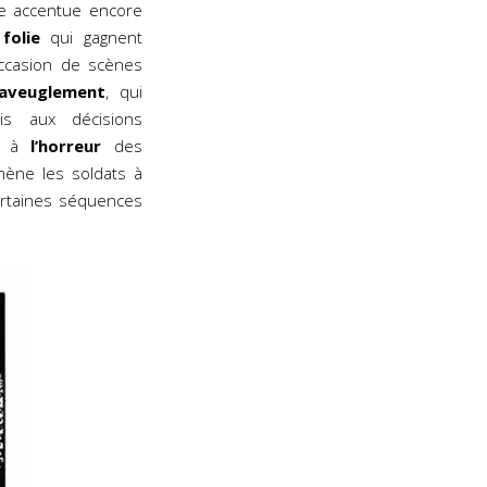
e accentue encore
folie
qui gagnent
ccasion de scènes
’aveuglement
, qui
is aux décisions
et à
l’horreur
des
ène les soldats à
rtaines séquences