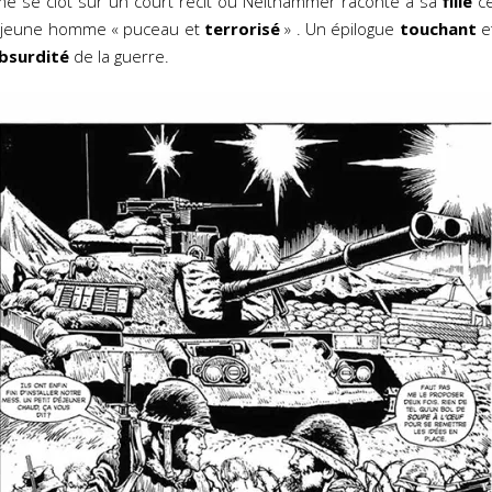
e se clôt sur un court récit où Neithammer raconte à sa
fille
ce
, jeune homme « puceau et
terrorisé
» . Un épilogue
touchant
e
absurdité
de la guerre.