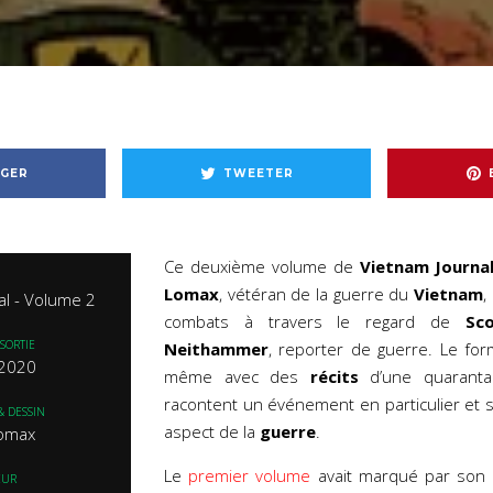
GER
TWEETER
Ce deuxième volume de
Vietnam Journa
Lomax
, vétéran de la guerre du
Vietnam
,
al - Volume 2
combats à travers le regard de
Sc
SORTIE
Neithammer
, reporter de guerre. Le for
 2020
même avec des
récits
d’une quaranta
racontent un événement en particulier et s
& DESSIN
aspect de la
guerre
.
omax
Le
premier volume
avait marqué par son
EUR