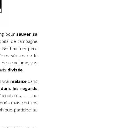
ong pour
sauver sa
’hôpital de campagne
. Neithammer perd
cènes vécues ne le
 de ce volume, vus
mais
divisée
.
 vrai
malaise
dans
e dans les regards
élicoptères, … – au
qués mais certains
phique participe au