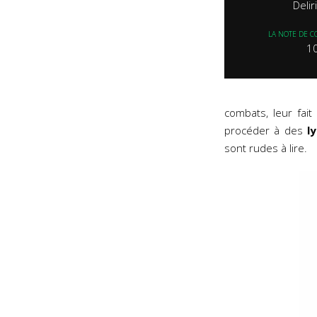
Deli
LA NOTE DE C
1
combats, leur fai
procéder à des
l
sont rudes à lire.