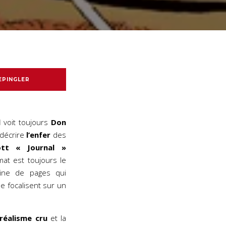
EPINGLER
l
voit toujours
Don
 décrire
l’enfer
des
ott « Journal »
mat est toujours le
ine de pages qui
e focalisent sur un
réalisme cru
et la