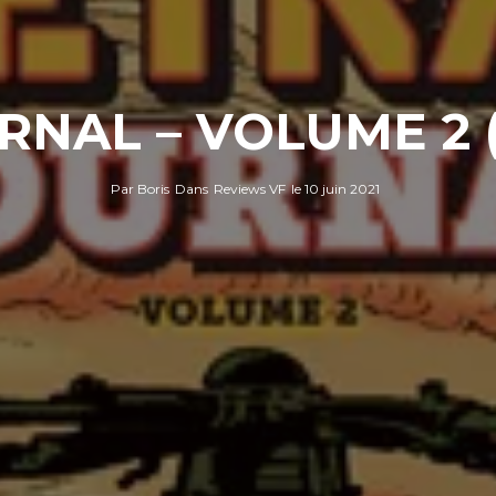
NAL – VOLUME 2 
Par
Boris
Dans
Reviews VF
le
10 juin 2021