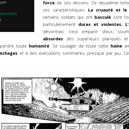
rium
force
de ses dessins. Ce deuxième tom
ces caractéristiques.
La cruauté et le 
OMICSTORIES
certains soldats qui ont
basculé
sont l’o
0
particulièrement
dures et violentes.
L
désormais s’est emparé d’eux, soum
absurdes
des supérieurs planqués 
t perdre toute
humanité
. Se soulager de toute cette
haine
am
ynchages
et à des exécutions sommaires, presque par jeu. Ce