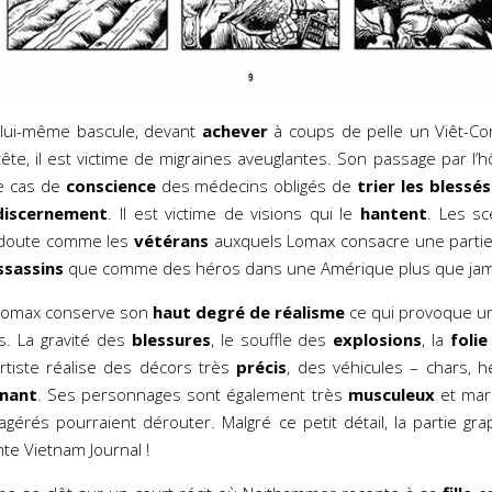
lui-même bascule, devant
achever
à coups de pelle un Viêt-C
 tête, il est victime de migraines aveuglantes. Son passage par l
le cas de
conscience
des médecins obligés de
trier les blessés
discernement
. Il est victime de visions qui le
hantent
. Les s
 doute comme les
vétérans
auxquels Lomax consacre une partie
ssassins
que comme des héros dans une Amérique plus que ja
 Lomax conserve son
haut degré de réalisme
ce qui provoque un
ns. La gravité des
blessures
, le souffle des
explosions
, la
foli
artiste réalise des décors très
précis
, des véhicules – chars, h
nnant
. Ses personnages sont également très
musculeux
et mar
gérés pourraient dérouter. Malgré ce petit détail, la partie gra
e Vietnam Journal !