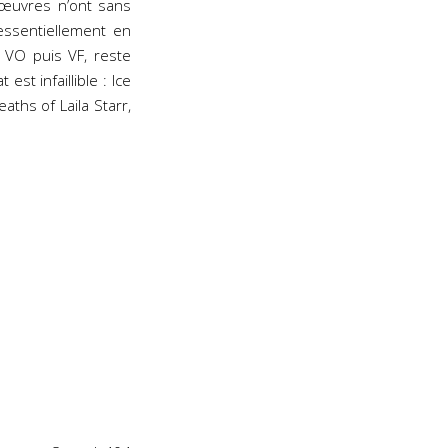
s œuvres n’ont sans
essentiellement en
 VO puis VF, reste
est infaillible : Ice
ths of Laila Starr,