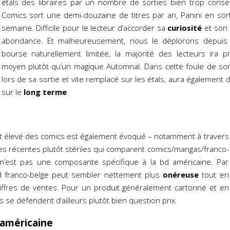
étals des libraires par un nombre de sorties bien trop con
Comics sort une demi-douzaine de titres par an, Panini en sor
semaine. Difficile pour le lecteur d’accorder sa
curiosité
et son 
abondance. Et malheureusement, nous le déplorons depuis f
bourse naturellement limitée, la majorité des lecteurs ira
moyen plutôt qu’un magique Automnal. Dans cette foule de sort
lors de sa sortie et vite remplacé sur les étals, aura également d
sur le
long terme
.
nt élevé des comics est également évoqué – notamment à travers
s récentes plutôt stériles qui comparent comics/mangas/franco-
n’est pas une composante spécifique à la bd américaine. Par
d franco-belge peut sembler nettement plus
onéreuse
tout en
iffres de ventes. Pour un produit généralement cartonné et en
s se défendent d’ailleurs plutôt bien question prix.
 américaine