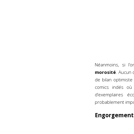
Néanmoins, si l’o
morosité
. Aucun 
de bilan optimist
comics indés où 
d’exemplaires éc
probablement impo
Engorgement