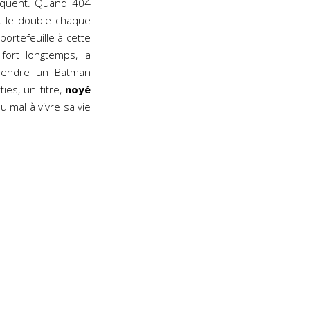
séquent. Quand 404
t le double chaque
portefeuille à cette
ort longtemps, la
 prendre un Batman
ies, un titre,
noyé
u mal à vivre sa vie