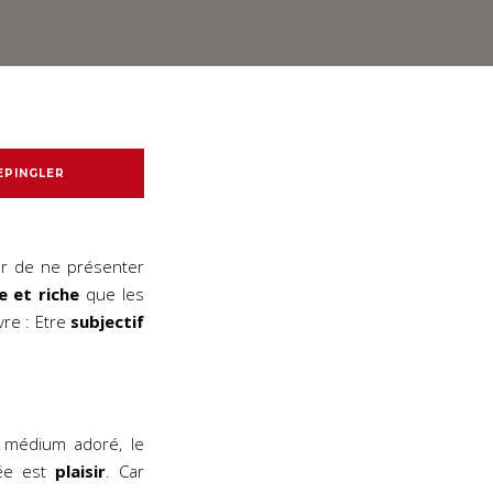
EPINGLER
uer de ne présenter
e et riche
que les
vre : Etre
subjectif
 médium adoré, le
lée est
plaisir
. Car