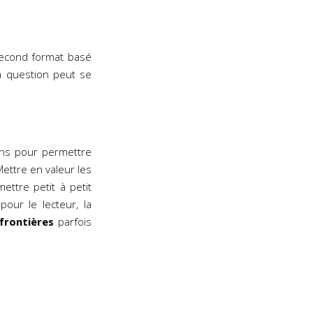
second format basé
La question peut se
ins pour permettre
Mettre en valeur les
ettre petit à petit
our le lecteur, la
frontières
parfois