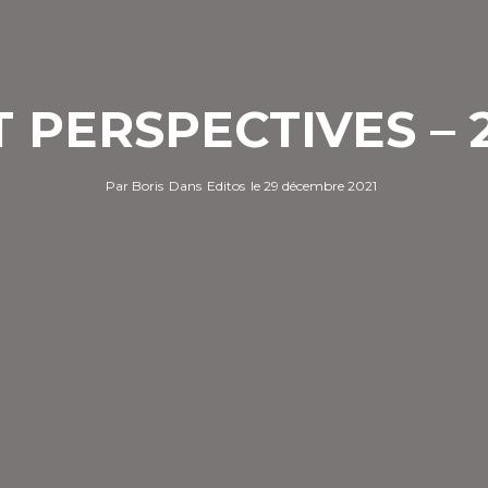
T PERSPECTIVES – 2
Par
Boris
Dans
Editos
le
29 décembre 2021