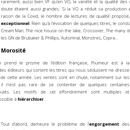
rarement, aussi bien VF qu’en VO, la variété et la qualité de
doute étaient aussi grandes. Si la VO a réduit sa production 
raison de la Covid, le nombre de lectures de qualité proposé,
exceptionnel
. Rien qu’à l’évocation de quelques titres, le constat 
Cream Man, The nice house on the lake, Crossover, The many dea
les GN de Brubaker & Phillips, Automnal, Monstres, Copra…
Morosité
n prend le prisme de l’édition française, l’humeur est à la
des éditeurs qui sortent les titres qui nous séduisent ne dresse
e de cette année. Les ventes sont en chute, notamment sur les
il n’est pas rare de se contenter de quelques centaines
oulés. Les motifs de cet effondrement sont multiples et
ssible à
hiérarchiser
.
Tout d’abord, demeure le problème de l’
engorgement
des