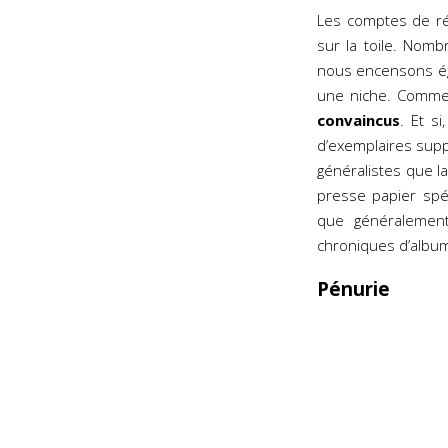
Les comptes de ré
sur la toile. Nomb
nous encensons égal
une niche. Comme
convaincus
. Et s
d’exemplaires supp
généralistes que la
presse papier spé
que généralemen
chroniques d’album
Pénurie