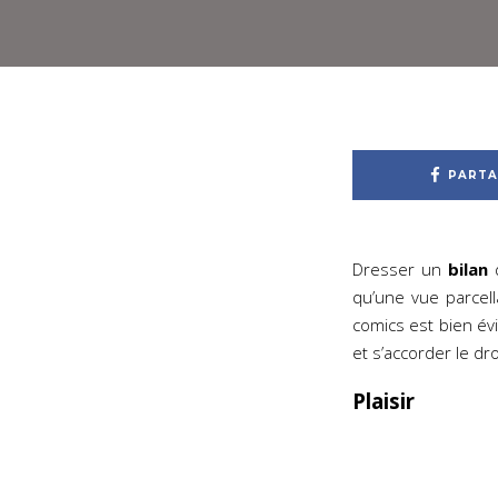
PARTA
Dresser un
bilan
d
qu’une vue parcel
comics est bien év
et s’accorder le dro
Plaisir