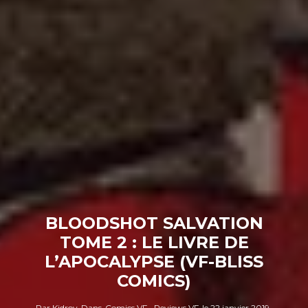
BLOODSHOT SALVATION
TOME 2 : LE LIVRE DE
L’APOCALYPSE (VF-BLISS
COMICS)
Par
Kidroy
Dans
Comics VF
Reviews VF
le
22 janvier 2019