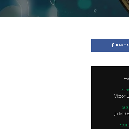
PARTA
Ev
SCÉNA
Victor 
DESS
Jo Mi-
COUL