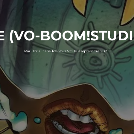
E (VO-BOOM!STUDI
Par
Boris
Dans
Reviews VO
le
9 septembre 2021