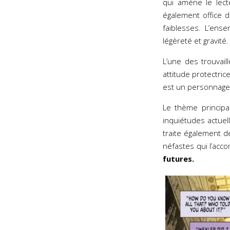
qui amène le lect
également office 
faiblesses. L’ens
légèreté et gravité.
L’une des trouvail
attitude protectri
est un personnage 
Le thème principa
inquiétudes actuell
traite également 
néfastes qui l’acc
futures.