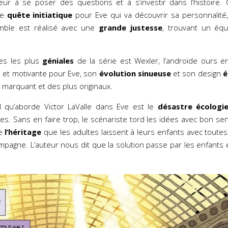
eur à se poser des questions et à s’investir dans l’histoire.
de
quête initiatique
pour Eve qui va découvrir sa personnalité
emble est réalisé avec une
grande justesse
, trouvant un équi
les les plus
géniales
de la série est Wexler, l’androïde ours e
ce et motivante pour Eve, son
évolution sinueuse
et son design
é
marquant et des plus originaux.
l qu’aborde Victor LaValle dans Eve est le
désastre écologi
es. Sans en faire trop, le scénariste tord les idées avec bon sen
de
l’héritage
que les adultes laissent à leurs enfants avec tout
ompagne. L’auteur nous dit que la solution passe par les enfants 