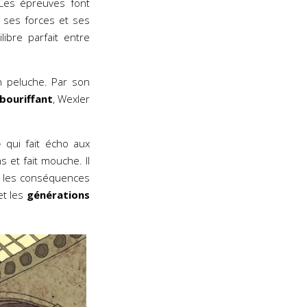
 Ces épreuves font
, ses forces et ses
libre parfait entre
n peluche. Par son
bouriffant
, Wexler
e
qui fait écho aux
s et fait mouche. Il
es les conséquences
et les
générations