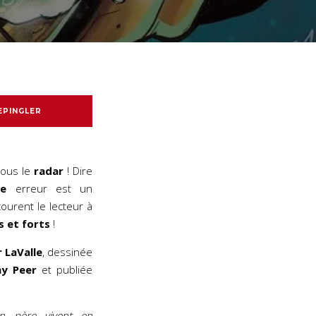
EPINGLER
 sous le
radar
! Dire
e
erreur est un
ourent le lecteur à
s et forts
!
 LaValle
, dessinée
ny Peer
et publiée
n père vivent en