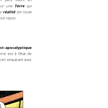
sur une
Terre
qui
la
réalité
est toute
tout repos.
ost-apocalyptique
rre est à l’état de
s’en emparant avec