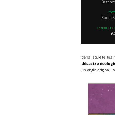
Britann
EDIT
Boom!S
LA NOTE DE C
9.
dans laquelle les 
désastre
écologi
un angle original,
i