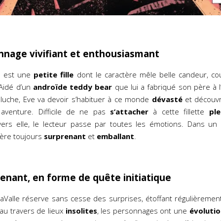
nnage vivifiant et enthousiasmant
e est une
petite fille
dont le caractère mêle belle candeur, cou
 Aidé d’un
androïde teddy bear
que lui a fabriqué son père à
luche, Eve va devoir s’habituer à ce monde
dévasté
et découvri
aventure. Difficile de ne pas
s’attacher
à cette fillette
ple
vers elle, le lecteur passe par toutes les émotions. Dans u
vère toujours
surprenant
et
emballant
.
renant, en forme de quête initiatique
LaValle réserve sans cesse des surprises, étoffant régulièrement
 au travers de lieux
insolites
, les personnages ont une
évolutio