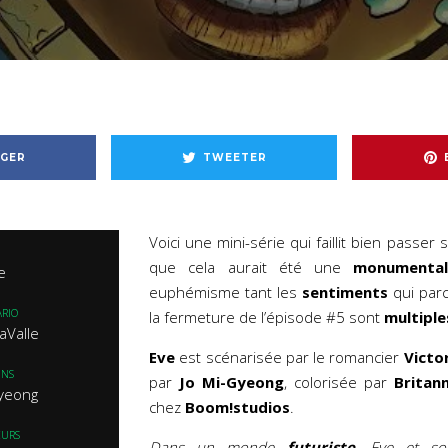
GER
TWEETER
Voici une mini-série qui faillit bien passer
que cela aurait été une
monumental
e
euphémisme tant les
sentiments
qui parc
RIO
la fermeture de l’épisode #5 sont
multiple
LaValle
Eve
est scénarisée par le romancier
Victor
INS
par
Jo Mi-Gyeong
, colorisée par
Britan
Gyeong
chez
Boom!studios
.
EURS
Dans un monde
futuriste
, Eve et so