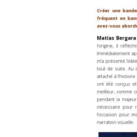
Créer une bande
fréquent en ban
avez-vous abordé
Matía
s Bergara
l’origine, il réfl
Immédiatement aprè
m’a présenté l’idé
tout de suite. Au 
attaché à l’histoir
ont été conçus et 
meilleur, comme ce
pendant la majeure 
nécessaire pour r
l’occasion pour m
narration visuelle.