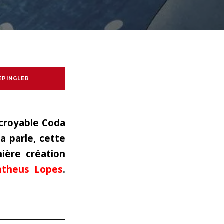
EPINGLER
incroyable Coda
ra
parle, cette
ière création
theus Lopes
.