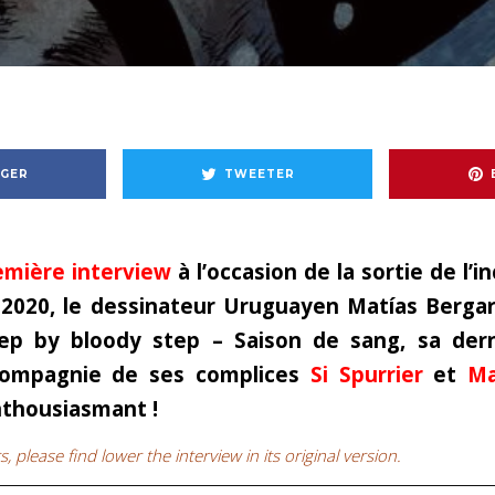
GER
TWEETER
emière interview
à l’occasion de la sortie de l’
 2020, le dessinateur Uruguaye
n Matías Berga
Step by bloody step – Saison de sang, sa dern
compagnie de ses complices
Si Spurrier
et
Ma
nthousiasmant !
, please find lower the interview in its original version.