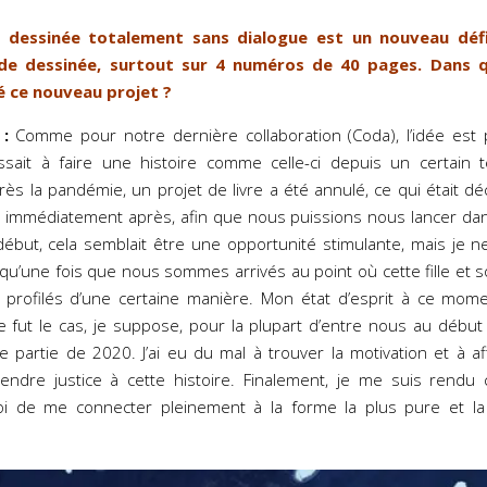
 dessinée totalement sans dialogue est un nouveau défi 
de dessinée, surtout sur 4 numéros de 40 pages. Dans qu
 ce nouveau projet ?
:
Comme pour notre dernière collaboration (Coda), l’idée est 
échissait à faire une histoire comme celle-ci depuis un certai
s la pandémie, un projet de livre a été annulé, ce qui était d
e immédiatement après, afin que nous puissions nous lancer da
début, cela semblait être une opportunité stimulante, mais je 
e qu’une fois que nous sommes arrivés au point où cette fille et 
profilés d’une certaine manière. Mon état d’esprit à ce momen
 fut le cas, je suppose, pour la plupart d’entre nous au débu
partie de 2020. J’ai eu du mal à trouver la motivation et à affi
endre justice à cette histoire. Finalement, je me suis rendu 
oi de me connecter pleinement à la forme la plus pure et la