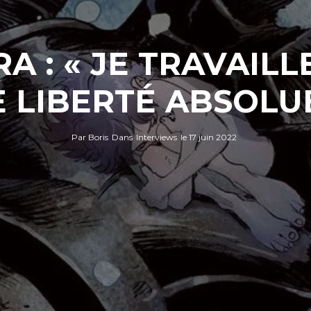
A : « JE TRAVAILL
 LIBERTÉ ABSOLU
Par
Boris
Dans
Interviews
le
17 juin 2022