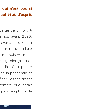
qui n’est pas si
el état d’esprit
partie de Simon. À
n temps avant 2020.
écevant, mais Simon
ns un nouveau livre
ne me suis vraiment
son gardien/guerrier
t-là n’était pas le
t de la pandémie et
ner l’esprit créatif
compte que c’était
 plus simple de la