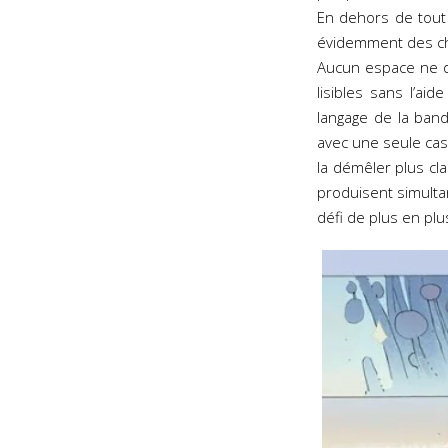
En dehors de tout c
évidemment des cha
Aucun espace ne do
lisibles sans l’a
langage de la band
avec une seule case
la démêler plus cl
produisent simulta
défi de plus en plus 