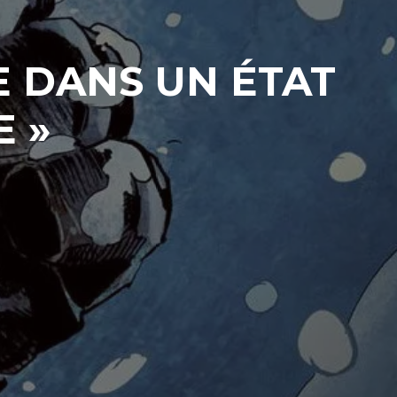
E DANS UN ÉTAT
E »