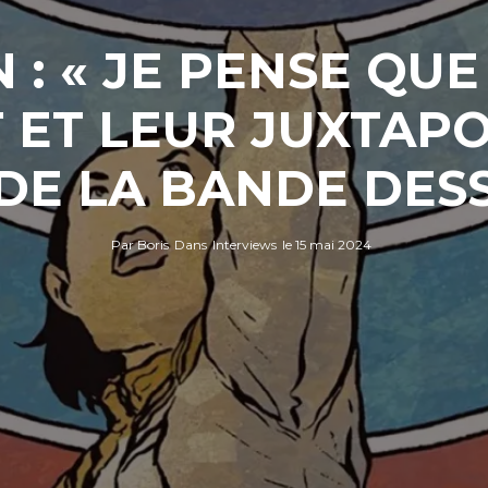
: « JE PENSE QUE
ET LEUR JUXTAPO
E LA BANDE DESS
Par
Boris
Dans
Interviews
le
15 mai 2024