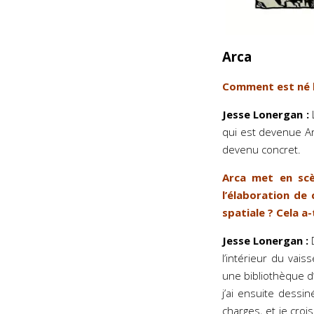
Arca
Comment est né l
Jesse Lonergan :
L
qui est devenue Arc
devenu concret.
Arca met en scè
l’élaboration de 
spatiale ? Cela a
Jesse Lonergan :
D
l’intérieur du vais
une bibliothèque d’
j’ai ensuite dessi
charges, et je croi