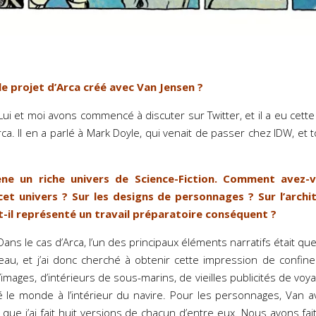
e projet d’Arca créé avec Van Jensen ?
ui et moi avons commencé à discuter sur Twitter, et il a eu cette 
a. Il en a parlé à Mark Doyle, qui venait de passer chez IDW, et t
ne un riche univers de Science-Fiction. Comment avez-vo
cet univers ? Sur les designs de personnages ? Sur l’archi
-t-il représenté un travail préparatoire conséquent ?
ans le cas d’Arca, l’un des principaux éléments narratifs était que
seau, et j’ai donc cherché à obtenir cette impression de confine
images, d’intérieurs de sous-marins, de vieilles publicités de voya
né le monde à l’intérieur du navire. Pour les personnages, Van a
s que j’ai fait huit versions de chacun d’entre eux. Nous avons fai