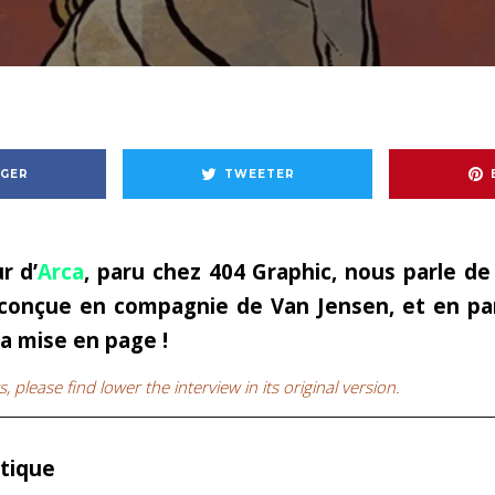
GER
TWEETER
r d’
Arca
,
paru chez 404 Graphic, nous parle de
conçue en compagnie de Van Jensen, et en part
la mise en page !
 please find lower the interview in its original version.
stique