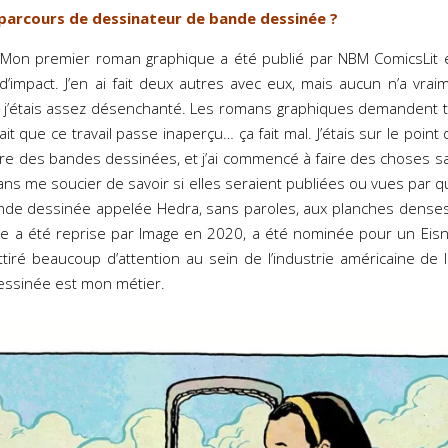
 parcours de dessinateur de bande dessinée ?
Mon premier roman graphique a été publié par NBM ComicsLit en
impact. J’en ai fait deux autres avec eux, mais aucun n’a vra
e, j’étais assez désenchanté. Les romans graphiques demandent 
 fait que ce travail passe inaperçu… ça fait mal. J’étais sur le poin
aire des bandes dessinées, et j’ai commencé à faire des choses sa
s me soucier de savoir si elles seraient publiées ou vues par qu
nde dessinée appelée Hedra, sans paroles, aux planches denses
 Elle a été reprise par Image en 2020, a été nominée pour un Eisn
attiré beaucoup d’attention au sein de l’industrie américaine de
essinée est mon métier.