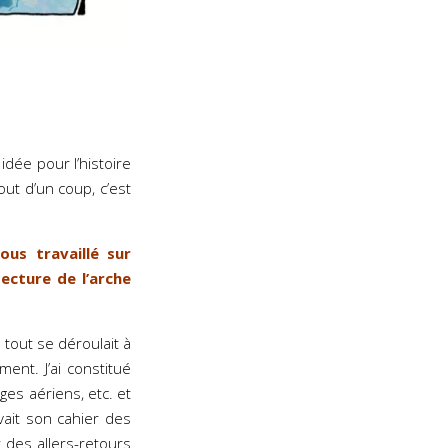
idée pour l’histoire
out d’un coup, c’est
us travaillé sur
tecture de l’arche
 tout se déroulait à
ment. J’ai constitué
ges aériens, etc. et
vait son cahier des
t des allers-retours