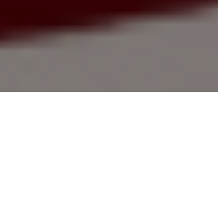
PARTAGER
TWEETER
EPINGLER
Cinquième semaine du mois, réputée assez