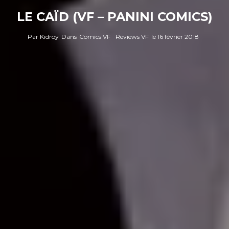
LE CAÏD (VF – PANINI COMICS)
Par
Kidroy
Dans
Comics VF
Reviews VF
le
16 février 2018