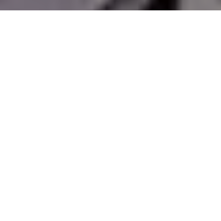
PARTAGER
TWEETER
EPINGLER
Des Champions, mais pas de papier cette fois. Donny
Cates, Tom Taylor, Kelly Thompson, Mariko Tamaki, et de
nombreux autres noms sont maintenant le quotidien de
ce que sera, peut être, la Maison des Idées. Un futur
concordant, très loin des apocalypses fictives souvent
décrites, semble se dessiner. Matthew Rosenberg est l’un
d’eux. Une punaise mise à l’oreille par
d’excellents
retours
,
prochain Caïd de l’industrie ? Du tronçon de