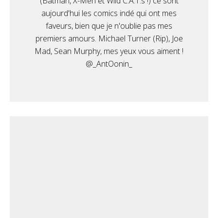
(Batman, X-Men et Wild C.A.T.s !) ce sont
aujourd'hui les comics indé qui ont mes
faveurs, bien que je n'oublie pas mes
premiers amours. Michael Turner (Rip), Joe
Mad, Sean Murphy, mes yeux vous aiment !
@_AntOonin_