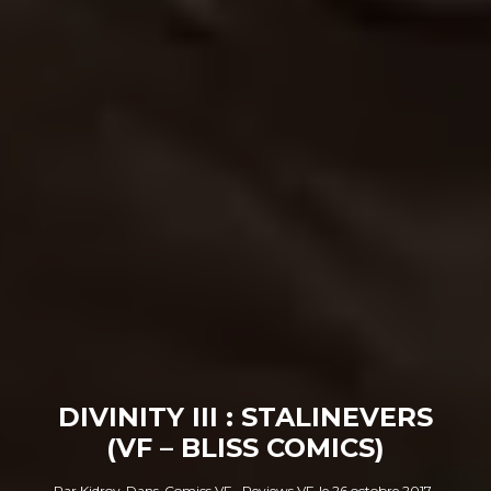
DIVINITY III : STALINEVERS
(VF – BLISS COMICS)
Par
Kidroy
Dans
Comics VF
Reviews VF
le
26 octobre 2017