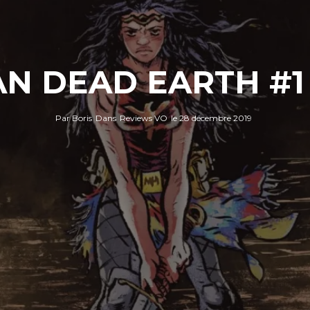
DEAD EARTH #1 
Par
Boris
Dans
Reviews VO
le
28 décembre 2019