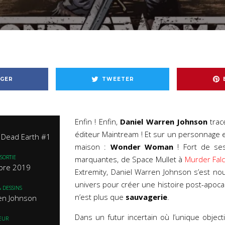
GER
TWEETER
Enfin ! Enfin,
Daniel Warren Johnson
trac
éditeur Maintream ! Et sur un personnage 
Dead Earth #1
maison :
Wonder Woman
! Fort de se
SORTIE
marquantes, de Space Mullet à
Murder Fal
bre 2019
Extremity, Daniel Warren Johnson s’est no
univers pour créer une histoire post-apocal
 DESSINS
n’est plus que
sauvagerie
.
en Johnson
Dans un futur incertain où l’unique object
EUR