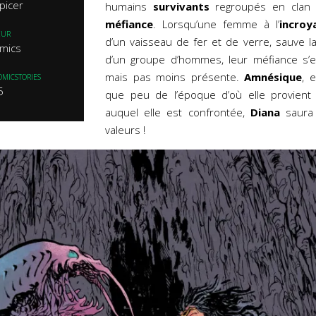
picer
humains
survivants
regroupés en clan 
méfiance
. Lorsqu’une femme à l’
incroy
EUR
d’un vaisseau de fer et de verre, sauve 
mics
d’un groupe d’hommes, leur méfiance s’
mais pas moins présente.
Amnésique
, 
OMICSTORIES
5
que peu de l’époque d’où elle provient
auquel elle est confrontée,
Diana
saura 
valeurs !