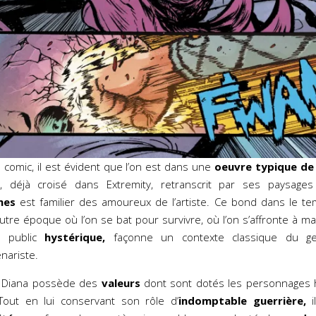
e comic, il est évident que l’on est dans une
oeuvre typique de 
ue, déjà croisé dans Extremity, retranscrit par ses paysage
mes
est familier des amoureux de l’artiste. Ce bond dans le 
 autre époque où l’on se bat pour survivre, où l’on s’affronte à 
 public
hystérique,
façonne un contexte classique du ge
nariste.
 Diana possède des
valeurs
dont sont dotés les personnages h
out en lui conservant son rôle d’
indomptable guerrière,