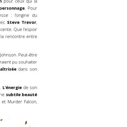
n
pour ceux qui la
 personnage
. Pour
sse : l’origine du
avec
Steve Trevor
,
écente. Que l’espoir
 la rencontre entre
Johnson. Peut-être
raient pu souhaiter
aîtrisée
dans son
r.
L’énergie
de son
une
subtile beauté
y et Murder Falcon,