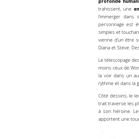
profonde human
trahissent, une
e
l’immerger dans s
personnage est é
simples et touchan
vienne d’un être s
Diana et Steve. Des
Le télescopage des
moins ceux de Wond
la voir dans un a
rythme et dans la
Côté dessins, le le
trait traverse les 
à son héroïne. L
apportent une touc