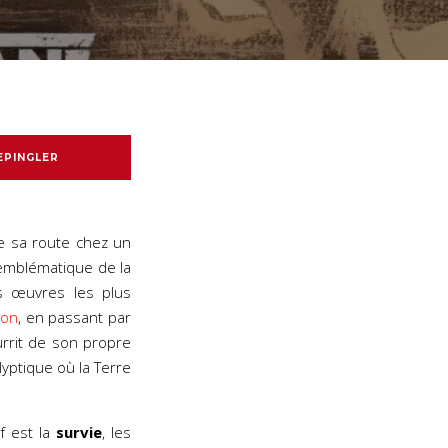
EPINGLER
e sa route chez un
emblématique de la
s œuvres les plus
con
, en passant par
urrit de son propre
yptique où la Terre
if est la
survie
, les