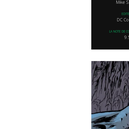
Mike S
EDIT
DC Co
LA NOTE DE C
9.