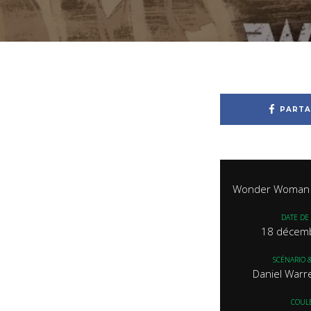
PARTA
Wonder Woman 
DATE DE 
18 décem
SCÉNARIO &
Daniel Warr
COUL