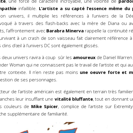
ité
, une force de caractère incroyable, une volonté de
pardo
mpathie
infaillible.
L’artiste a su capté l’essence même du
on univers, il multiplie les références à l’univers de la Dée
voqué à travers des flash-backs avec la mère de Diana ou 
ts, l’affrontement avec
Barabra Minerva
rappelle la continuité r
urvivant à un crash de son vaisseau fait clairement référence à
 clins d’œil à l’univers DC sont également glissés.
 deux univers ravira à coup sûr les
amoureux
de Daniel Warren 
er Woman qui ne connaissent pas le travail de l’artiste et qui au
utre contexte. Il n’en reste pas moins
une oeuvre
forte et m
 gestion de ses personnages.
cteur de l’artiste américain est également en terrain très familie
planches leur insufflant une
vitalité bluffante
, tout en donnant 
es couleurs de
Mike Spicer
, complice de l’artiste sur Extremit
he supplémentaire de familiarité.