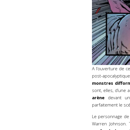
A l’ouverture de c
post-apocalyptiq
monstres diffor
sont, elles, d’une
arène
devant un
parfaitement le scé
Le personnage de
Warren Johnson. T