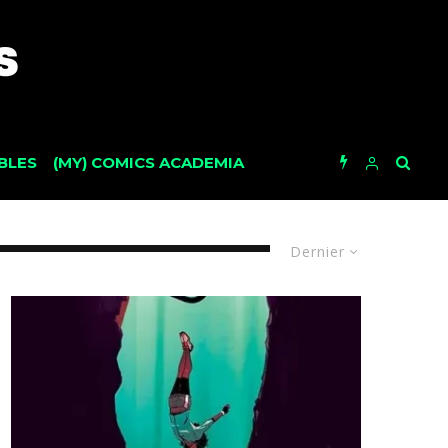
BLES
(MY) COMICS ACADEMIA
Dernier