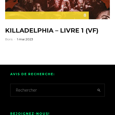
8
KILLADELPHIA – LIVRE 1 (VF)
Boris
·
1 mai 2023
AVIS DE RECHERCHE:
REJOIGNEZ-NOUS!