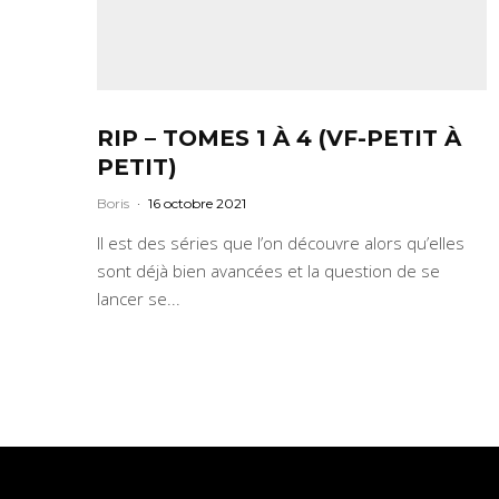
RIP – TOMES 1 À 4 (VF-PETIT À
PETIT)
Boris
·
16 octobre 2021
Il est des séries que l’on découvre alors qu’elles
sont déjà bien avancées et la question de se
lancer se...