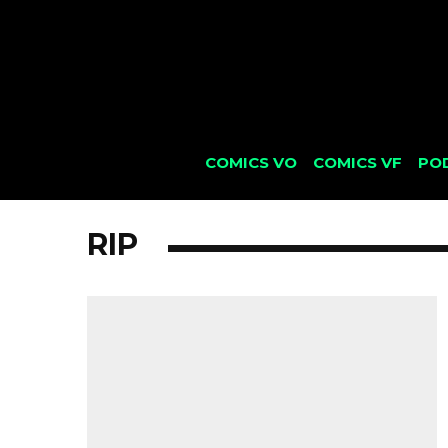
COMICS VO
COMICS VF
PO
RIP