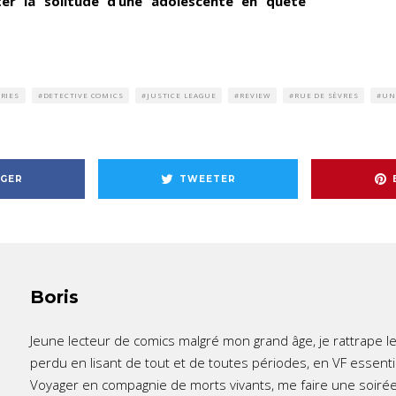
er la solitude d’une adolescente en quête
.
RIES
DETECTIVE COMICS
JUSTICE LEAGUE
REVIEW
RUE DE SÈVRES
UN
GER
TWEETER
Boris
Jeune lecteur de comics malgré mon grand âge, je rattrape l
perdu en lisant de tout et de toutes périodes, en VF essent
Voyager en compagnie de morts vivants, me faire une soirée