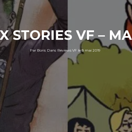
X STORIES VF – MAI
Par
Boris
Dans
Reviews VF
le
8 mai 2019