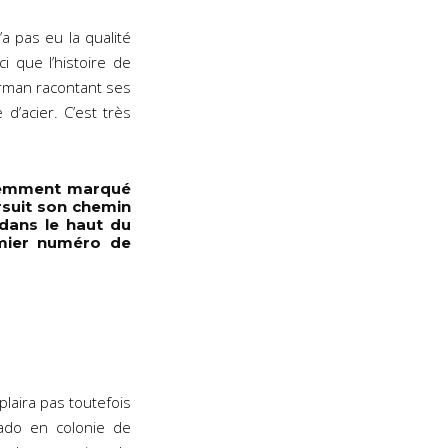
’a pas eu la qualité
ci que l’histoire de
rman racontant ses
 d’acier. C’est très
idemment marqué
rsuit son chemin
dans le haut du
emier numéro de
laira pas toutefois
ado en colonie de