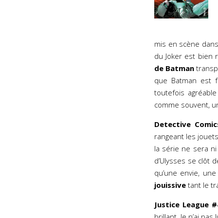
mis en scène dans 
du Joker est bien 
de Batman
transpa
que Batman est 
toutefois agréable
comme souvent, un
Detective Comic
rangeant les jouets 
la série ne sera n
d’Ulysses se clôt 
qu’une envie, une 
jouissive
tant le t
Justice League #
brillant. Je n’ai pa