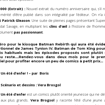
00 (Extrait) :
Nouvel extrait du numéro anniversaire qui, s’il n
érité d’être publié dans son intégralité par l’éditeur. On n’a i
t Patrick Gleason
. Une suite de pleines pages présentant Supe
al Savage, en multipliant les
clins d’œil
à l’histoire de l’homme
solument
pas passionnant
.
éro pour le kiosque Batman Rebirth qui aura été év
ptionnel de James Tynion IV. Batman de Tom King pou
ts habituels mais les épisodes proposés sont plutôt 
au reste….Rendez-vous dans deux mois pour le pr
el pour profiter encore un peu de comics à petit prix…
Un été d’enfer ! – par Boris
Scénario et dessins : Vera Brosgol
Un été d’enfer
est un comics plutôt orienté jeunesse qui ne dép
aux plus grands.
Vera Brogsol
y raconte l’été d’une jeune 