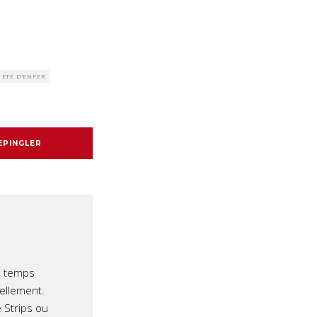
 ÉTÉ D'ENFER
EPINGLER
e temps
iellement.
 Strips ou