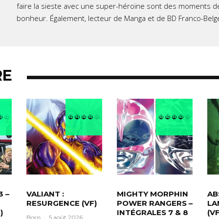
faire la sieste avec une super-héroïne sont des moments d
bonheur. Également, lecteur de Manga et de BD Franco-Belg
RE
3 –
VALIANT :
MIGHTY MORPHIN
AB
RESURGENCE (VF)
POWER RANGERS –
LA
)
INTÉGRALES 7 & 8
(VF
Boris
·
5 août 2026