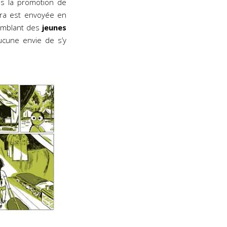
pas la promotion de
era est envoyée en
emblant des
jeunes
aucune envie de s’y