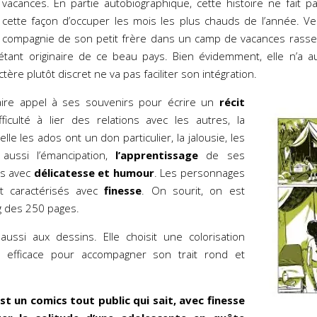
vacances. En partie autobiographique, cette histoire ne fait 
cette façon d’occuper les mois les plus chauds de l’année. V
compagnie de son petit frère dans un camp de vacances rass
e étant originaire de ce beau pays. Bien évidemment, elle n’a 
tère plutôt discret ne va pas faciliter son intégration.
aire appel à ses souvenirs pour écrire un
récit
fficulté à lier des relations avec les autres, la
lle les ados ont un don particulier, la jalousie, les
aussi l’émancipation,
l’apprentissage
de ses
és avec
délicatesse et humour
. Les personnages
et caractérisés avec
finesse
. On sourit, on est
g des 250 pages.
aussi aux dessins. Elle choisit une colorisation
 efficace pour accompagner son trait rond et
est un comics tout public qui sait, avec finesse