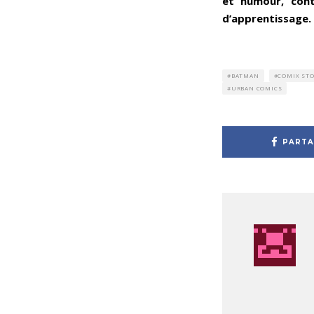
et humour, cont
d’apprentissage
BATMAN
COMIX STO
URBAN COMICS
PARTA