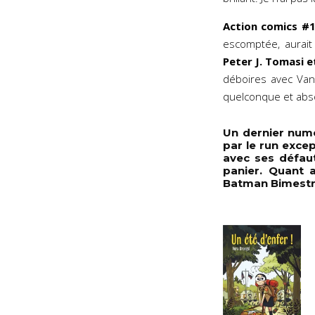
Action comics #10
escomptée, aurait m
Peter J. Tomasi e
déboires avec Vand
quelconque et ab
Un dernier num
par le run exce
avec ses défau
panier. Quant 
Batman Bimestri