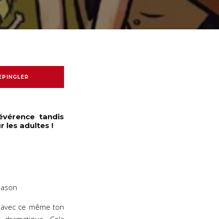
EPINGLER
évérence tandis
 les adultes !
leason
avec ce même ton