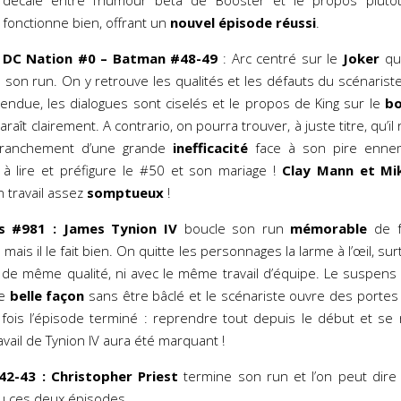
décalé entre l’humour bêta de Booster et le propos plutôt
fonctionne bien, offrant un
nouvel épisode réussi
.
DC Nation #0 – Batman #48-49
: Arc centré sur le
Joker
que
son run. On y retrouve les qualités et les défauts du scénariste
rendue, les dialogues sont ciselés et le propos de King sur le
bo
raît clairement. A contrario, on pourra trouver, à juste titre, qu’i
franchement d’une grande
inefficacité
face à son pire ennem
 à lire et préfigure le #50 et son mariage !
Clay Mann et Mik
 travail assez
somptueux
!
s #981 :
James Tynion IV
boucle son run
mémorable
de f
mais il le fait bien. On quitte les personnages la larme à l’œil, su
i de même qualité, ni avec le même travail d’équipe. Le suspens
de
belle façon
sans être bâclé et le scénariste ouvre des portes 
fois l’épisode terminé : reprendre tout depuis le début et se 
ravail de Tynion IV aura été marquant !
42-43 :
Christopher Priest
termine son run et l’on peut dire
s lu ces deux épisodes.