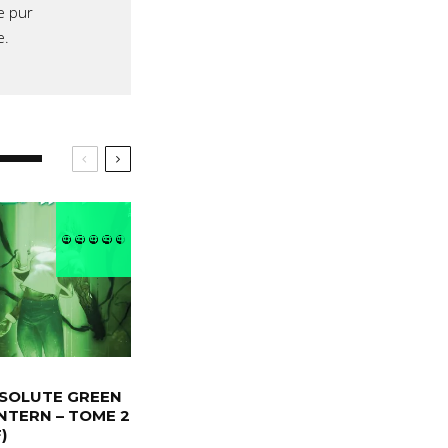
e pur
e.
SOLUTE GREEN
NTERN – TOME 2
)