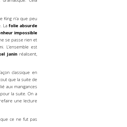
 dramatique. Cela
 King n’a que peu
. La
folie absurde
nheur impossible
l ne se passe rien et
i. L’ensemble est
el Janin
réalisent,
açon classique en
rtout que la suite de
 lié aux manigances
pour la suite. On a
refaire une lecture
 que ce ne fut pas