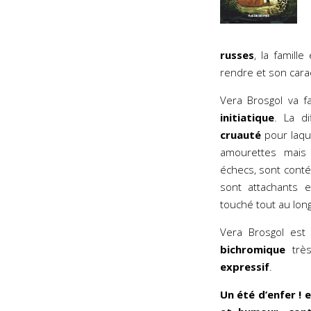
russes
, la famill
rendre et son carac
Vera Brosgol va f
initiatique
. La di
cruauté
pour laque
amourettes mais 
échecs, sont cont
sont attachants 
touché tout au lon
Vera Brosgol est 
bichromique
très
expressif
.
Un été d’enfer ! 