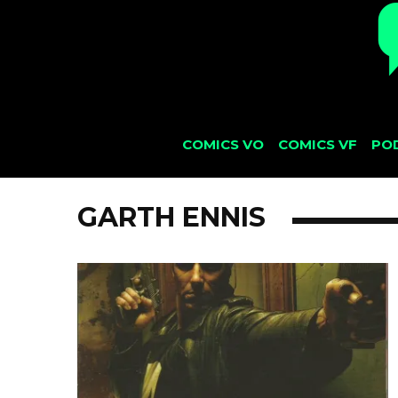
COMICS VO
COMICS VF
PO
GARTH ENNIS