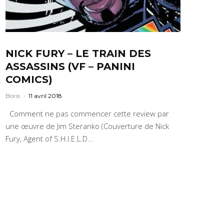
NICK FURY – LE TRAIN DES
ASSASSINS (VF – PANINI
COMICS)
Boris
·
11 avril 2018
Comment ne pas commencer cette review par
une œuvre de Jim Steranko (Couverture de Nick
Fury, Agent of S.H.I.E.L.D...