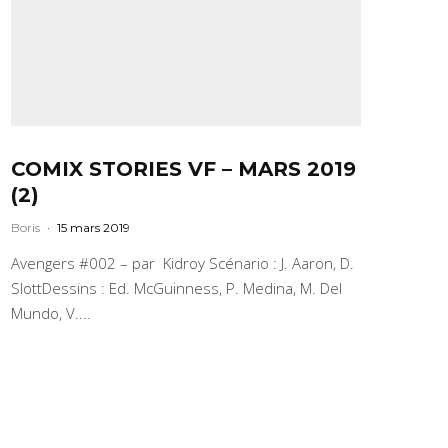
COMIX STORIES VF – MARS 2019
(2)
Boris
·
15 mars 2019
Avengers #002 – par Kidroy Scénario : J. Aaron, D.
SlottDessins : Ed. McGuinness, P. Medina, M. Del
Mundo, V....