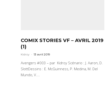
COMIX STORIES VF – AVRIL 2019
(1)
Kidroy
·
13 avril 2019
Avengers #003 – par Kidroy Scénario : J. Aaron, D.
SlottDessins : E. McGuinness, P. Medina, M. Del
Mundo, V....