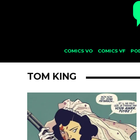
COMICS VO
COMICS VF
PO
TOM KING