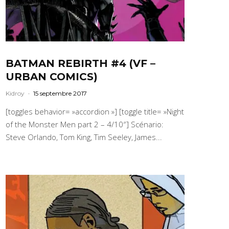
BATMAN REBIRTH #4 (VF –
URBAN COMICS)
Kidroy
·
15 septembre 2017
[toggles behavior= »accordion »] [toggle title= »Night
of the Monster Men part 2 – 4/10″] Scénario:
Steve Orlando, Tom King, Tim Seeley, James...