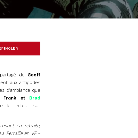
EPINGLER
s partagé de
Geoff
récit aux antipodes
es d’ambiance que
y Frank et
Brad
e le lecteur sur
enant sa retraite,
a Ferraille en VF –