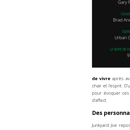
Gary 
COUL
Brad An
EDIT
Urban 
LA NOTE DE C
9
de vivre
après av
chair et l’esprit. 
pour évoquer ce
d’affect.
Des personnag
Junkyard Joe repo