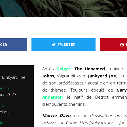
GER
TWEETER
Après
Geiger
,
The Unnamed
, l’univer
Johns
, s’agrandit avec
Junkyard Joe
, un 
 Junkyard Joe
de son prédécesseur aussi bien en term
SORTIE
de thèmes. Toujours épaulé de
Gar
bre 2023
Anderson
, le natif de Detroit emmèn
d’émouvants chemins.
RIO
Johns
Morrie Davis
est un dessinateur qui, pr
achève son Comic Strip Junkyard Joe – Joe L
IN