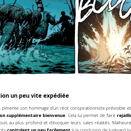
ion un peu vite expédiée
ns pimente son hommage d’un récit conspirationniste prévisible et
ion supplémentaire bienvenue
. Cela lui permet de faire
rejaill
uis au plus profond et d’évoquer leurs sales réalités. Malheu
ants
capitulent un peu facilement
à la conclusion de Junkyard Joe