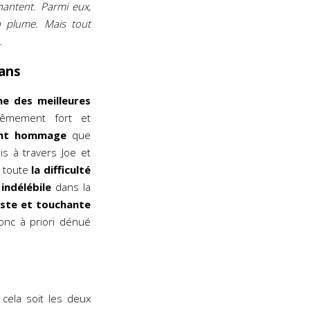
hantent. Parmi eux,
a plume. Mais tout
…
ans
ne des meilleures
rêmement fort et
ant hommage
que
ois à travers Joe et
e toute
la difficulté
indélébile
dans la
juste et touchante
donc à priori dénué
 cela soit les deux