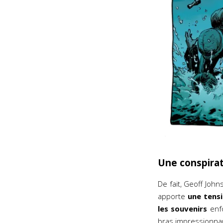
Une conspirat
De fait, Geoff Joh
apporte
une tens
les souvenirs
enfo
bras impressionn