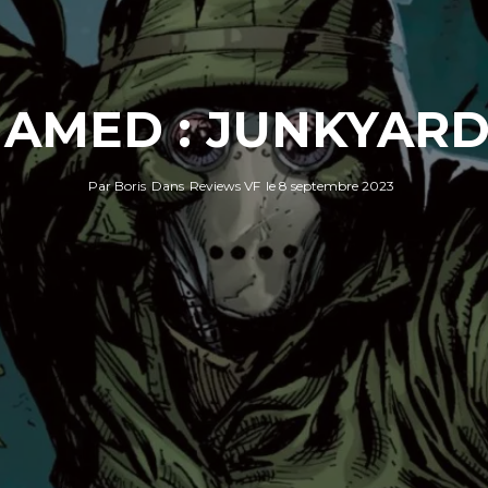
AMED : JUNKYARD 
Par
Boris
Dans
Reviews VF
le
8 septembre 2023