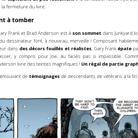
 la fermeture du livre.
nt à tomber
ary Frank et Brad Anderson est à
son sommet
dans Junkyard J
 du dessinateur font, à nouveau, merveille ! Composant habilem
teur dans
des décors fouillés et réalistes
, Gary Frank
épate
pa
passer, y compris pour Joe, au faciès pas si impassible. Com
derson livre des teintes magnifiques !
Un régal de partie graph
t émouvant de
témoignages
de descendants de vétérans à la fin