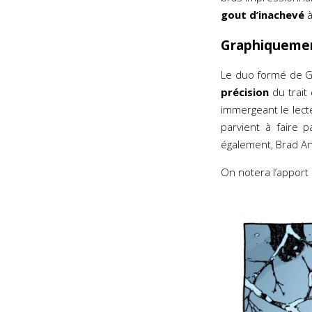
gout d’inachevé
à
Graphiqueme
Le duo formé de G
précision
du trait
immergeant le lec
parvient à faire 
également, Brad An
On notera l’appor