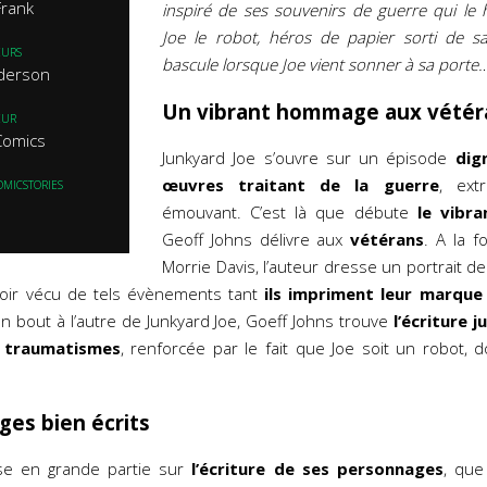
Frank
inspiré de ses souvenirs de guerre qui le 
Joe le robot, héros de papier sorti de s
EURS
bascule lorsque Joe vient sonner à sa porte
derson
Un vibrant hommage aux vétér
EUR
Comics
Junkyard Joe s’ouvre sur un épisode
dig
œuvres traitant de la guerre
, ext
OMICSTORIES
émouvant. C’est là que débute
le vibr
Geoff Johns délivre aux
vétérans
. A la f
Morrie Davis, l’auteur dresse un portrait d
oir vécu de tels évènements tant
ils impriment leur marque 
D’un bout à l’autre de Junkyard Joe, Goeff Johns trouve
l’écriture 
s
traumatismes
, renforcée par le fait que Joe soit un robot, 
es bien écrits
se en grande partie sur
l’écriture de ses personnages
, que