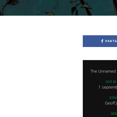
PARTA
The Unnamed :
DATE DE 
1 septem
SCÉNA
Geoff 
DESS